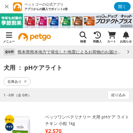
ペットゴーの公式アプリ
開く
アプリからの購入でポイント2倍
メニュー
検索
再購入
カート
お知らせ
熊本県熊本地方で発生した地震によるお荷物のお届け状況について （7/28）
全6件
犬用
： pHケアライト
在庫あり
絞り込み
1 - 6件（全 6件）
ベッツワンベテリナリー 犬用 pHケア ライト
チキン 小粒 1kg
¥2,570