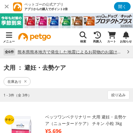
ペットゴーの公式アプリ
開く
アプリからの購入でポイント2倍
メニュー
検索
再購入
カート
お知らせ
熊本県熊本地方で発生した地震によるお荷物のお届け状況について （7/28）
全6件
犬用
： 避妊・去勢ケア
在庫あり
絞り込み
1 - 3件（全 3件）
ベッツワンベテリナリー 犬用 避妊・去勢ケ
ア（ニュータードケア） チキン 小粒 3kg
¥5,696