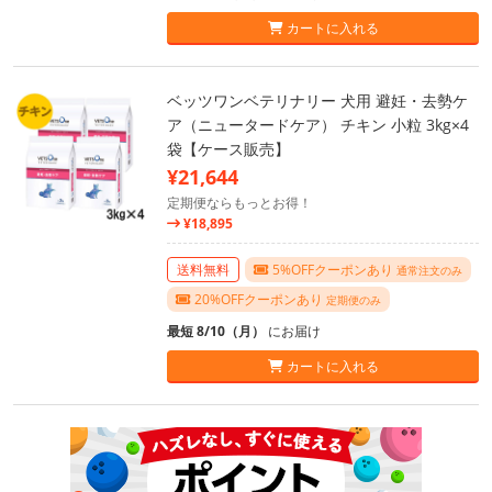
カートに入れる
ベッツワンベテリナリー 犬用 避妊・去勢ケ
ア（ニュータードケア） チキン 小粒 3kg×4
袋【ケース販売】
¥21,644
定期便ならもっとお得！
¥18,895
送料無料
5%OFFクーポンあり
通常注文のみ
20%OFFクーポンあり
定期便のみ
最短 8/10（月）
にお届け
カートに入れる