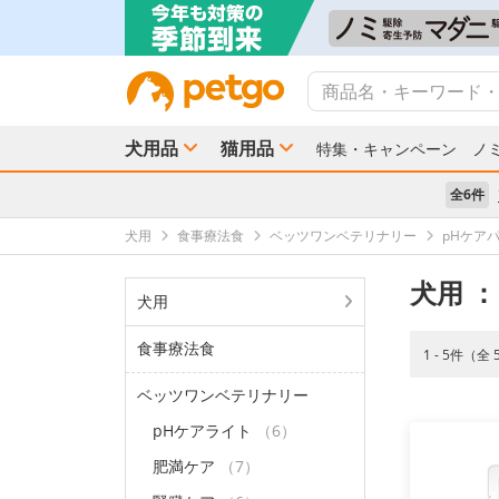
犬用品
猫用品
特集・キャンペーン
ノ
全6件
犬用
食事療法食
ベッツワンベテリナリー
pHケア
犬用
：
犬用
食事療法食
1 - 5件（全
ベッツワンベテリナリー
pHケアライト
（6）
肥満ケア
（7）