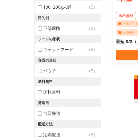
¥4,686
100~200g未満
（5）
送料無料
目的別
5%OF
下部尿路
（5）
20%O
フードの形状
最短 8/8
ウェットフード
（5）
容器の形状
パウチ
（5）
送料無料
送料無料
発送日
当日発送
配送方法
定期配送
（3）