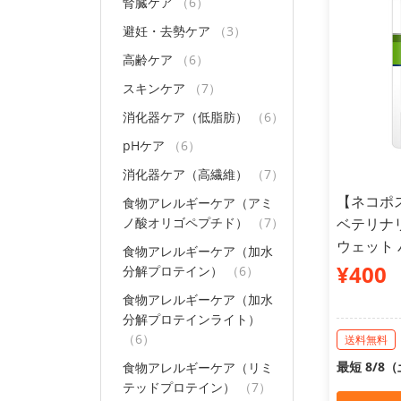
腎臓ケア
（6）
避妊・去勢ケア
（3）
高齢ケア
（6）
スキンケア
（7）
消化器ケア（低脂肪）
（6）
pHケア
（6）
消化器ケア（高繊維）
（7）
【ネコポ
食物アレルギーケア（アミ
ノ酸オリゴペプチド）
（7）
ベテリナリ
ウェット パ
食物アレルギーケア（加水
¥400
分解プロテイン）
（6）
食物アレルギーケア（加水
分解プロテインライト）
（6）
送料無料
最短 8/8
食物アレルギーケア（リミ
テッドプロテイン）
（7）