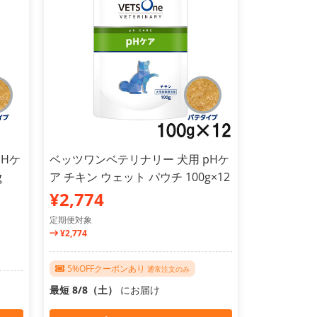
pHケ
ベッツワンベテリナリー 犬用 pHケ
g
ア チキン ウェット パウチ 100g×12
¥2,774
定期便対象
¥2,774
5%OFFクーポンあり
通常注文のみ
最短 8/8（土）
にお届け