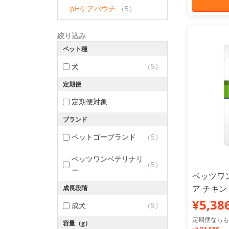
pHケアパウチ
（5）
絞り込み
ペット種
犬
（5）
定期便
定期便対象
ブランド
ペットゴーブランド
（5）
ベッツワンベテリナリ
（5）
ー
ベッツワン
ア チキン 
成長段階
¥5,38
成犬
（5）
定期便ならも
容量（g）