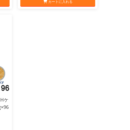
カートに入れる
pHケ
×96