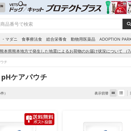
ミ・マダニ
食事療法食
総合栄養食
動物用医薬品
ADOPTION PARK
熊本県熊本地方で発生した地震によるお荷物のお届け状況について （7/
パウチ
 pHケアパウチ
表示切替
 5件）