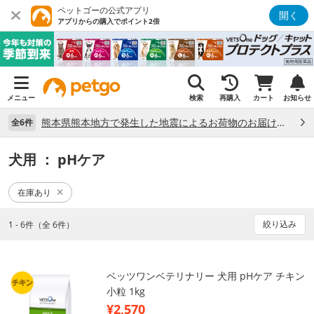
ペットゴーの公式アプリ
開く
アプリからの購入でポイント2倍
メニュー
検索
再購入
カート
お知らせ
熊本県熊本地方で発生した地震によるお荷物のお届け状況について （7/28）
全6件
犬用
： pHケア
在庫あり
絞り込み
1 - 6件（全 6件）
ベッツワンベテリナリー 犬用 pHケア チキン
小粒 1kg
¥2,570