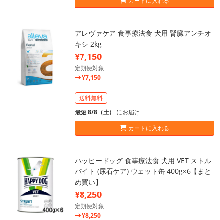
カートに入れる
アレヴァケア 食事療法食 犬用 腎臓アンチオ
キシ 2kg
¥7,150
定期便対象
¥7,150
送料無料
最短 8/8（土）
にお届け
カートに入れる
ハッピードッグ 食事療法食 犬用 VET ストル
バイト (尿石ケア) ウェット缶 400g×6【まと
め買い】
¥8,250
定期便対象
¥8,250