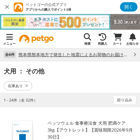
ペットゴーの公式アプリ
開く
アプリからの購入でポイント2倍
メニュー
検索
再購入
カート
お知らせ
熊本県熊本地方で発生した地震によるお荷物のお届け状況について （7/28）
全6件
犬用
： その他
在庫あり
絞り込み
1 - 24件（全 32件）
ベッツウェル 食事療法食 犬用 肥満ケア
3kg【アウトレット】【賞味期限2026年9月
30日】