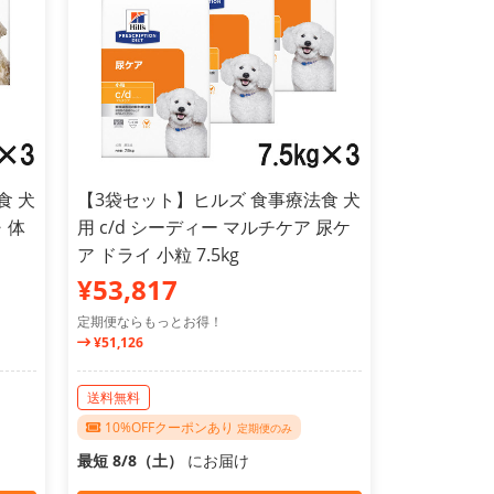
食 犬
【3袋セット】ヒルズ 食事療法食 犬
・体
用 c/d シーディー マルチケア 尿ケ
ア ドライ 小粒 7.5kg
¥53,817
定期便ならもっとお得！
¥51,126
送料無料
10%OFFクーポンあり
定期便のみ
最短 8/8（土）
にお届け