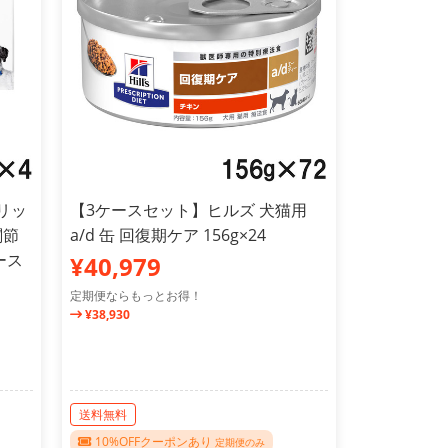
リッ
【3ケースセット】ヒルズ 犬猫用
関節
a/d 缶 回復期ケア 156g×24
ース
¥40,979
定期便ならもっとお得！
¥38,930
送料無料
10%OFFクーポンあり
定期便のみ