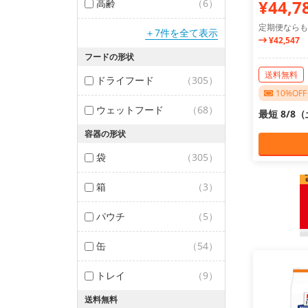
¥44,7
高齢
（6）
定期便ならも
＋7件を全て表示
¥42,547
フードの形状
送料無料
ドライフード
（305）
10%O
ウェットフード
（68）
最短 8/8
容器の形状
袋
（305）
箱
（3）
パウチ
（5）
缶
（54）
トレイ
（9）
送料無料