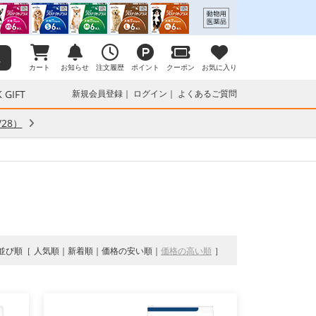
カート
お知らせ
注文履歴
ポイント
クーポン
お気に入り
 GIFT
新規会員登録
ログイン
よくあるご質問
28）
並び順
人気順
新着順
価格の安い順
価格の高い順