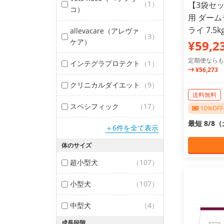
（1）
【3袋セッ
コ）
用 ダーム
ライ 7.5k
allevacare（アレヴァ
（3）
ケア）
¥59,2
定期便ならも
インテグラプロテクト
（1）
¥56,273
クリニカルダイエット
（9）
送料無料
スペシフィック
（17）
10%O
最短 8/8
＋6件を全て表示
体のサイズ
超小型犬
（107）
小型犬
（107）
中型犬
（4）
成長段階