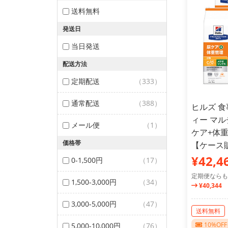
送料無料
発送日
当日発送
配送方法
定期配送
（333）
通常配送
（388）
ヒルズ 食
ィー マル
メール便
（1）
ケア+体重
価格帯
【ケース
¥42,4
0-1,500円
（17）
定期便ならも
1,500-3,000円
（34）
¥40,344
3,000-5,000円
（47）
送料無料
10%O
5,000-10,000円
（76）