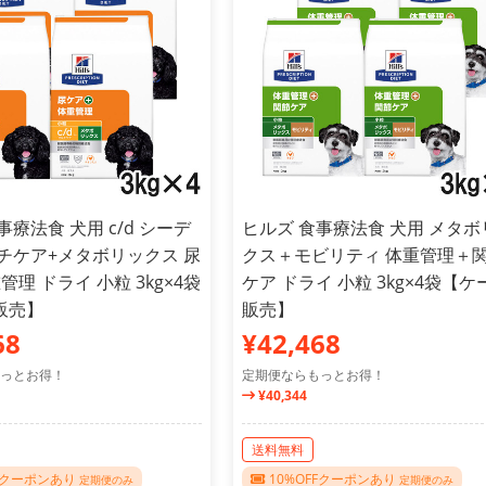
事療法食 犬用 c/d シーデ
ヒルズ 食事療法食 犬用 メタボ
チケア+メタボリックス 尿
クス＋モビリティ 体重管理＋
管理 ドライ 小粒 3kg×4袋
ケア ドライ 小粒 3kg×4袋【ケ
販売】
販売】
68
¥42,468
っとお得！
定期便ならもっとお得！
¥40,344
送料無料
FFクーポンあり
10%OFFクーポンあり
定期便のみ
定期便のみ