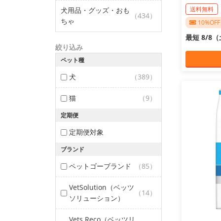
送料無料
犬用品・グッズ・おも
（434）
ちゃ
10%O
最短 8/8
絞り込み
ペット種
犬
（389）
猫
（9）
定期便
定期便対象
ブランド
ペットゴーブランド
（85）
VetSolution（ベッツ
（14）
ソリューション）
Vets Reco（ベッツリ