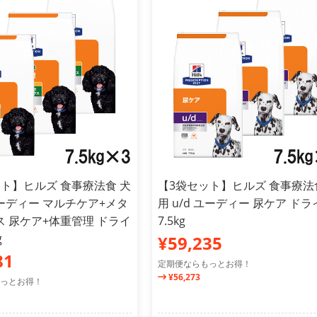
ト】ヒルズ 食事療法食 犬
【3袋セット】ヒルズ 食事療法
 シーディー マルチケア+メタ
用 u/d ユーディー 尿ケア ドラ
 尿ケア+体重管理 ドライ
7.5kg
g
¥59,235
81
定期便ならもっとお得！
¥56,273
っとお得！