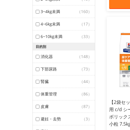
3~4kg未満
（160）
4~6kg未満
（17）
6~10kg未満
（33）
目的別
消化器
（148）
下部尿路
（73）
腎臓
（44）
体重管理
（86）
【2袋セッ
皮膚
（87）
用 c/d
ボリックス
避妊・去勢
（3）
小粒 7.5k