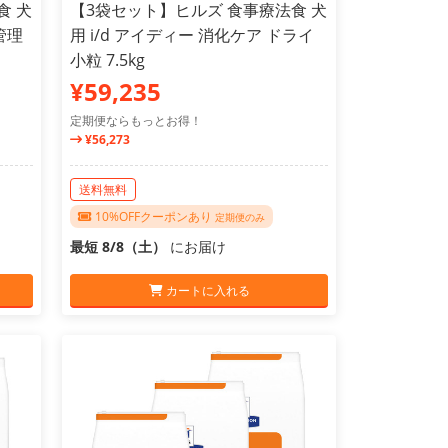
食 犬
【3袋セット】ヒルズ 食事療法食 犬
管理
用 i/d アイディー 消化ケア ドライ
小粒 7.5kg
¥59,235
定期便ならもっとお得！
¥56,273
送料無料
10%OFFクーポンあり
定期便のみ
最短 8/8（土）
にお届け
カートに入れる