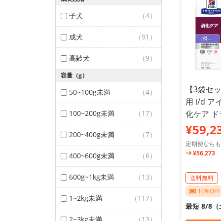
子犬
（4）
成犬
（91）
高齢犬
（9）
容量（g）
【3袋セッ
50~100g未満
（4）
用 i/d
100~200g未満
（17）
化ケア ドラ
¥59,2
200~400g未満
（7）
定期便ならも
¥56,273
400~600g未満
（6）
600g~1kg未満
（13）
送料無料
10%O
1~2kg未満
（117）
最短 8/8
2~3kg未満
（13）