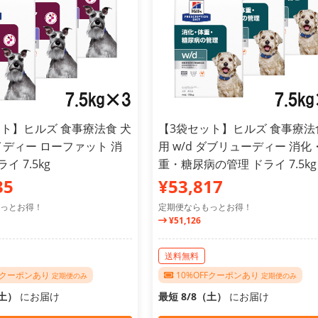
ト】ヒルズ 食事療法食 犬
【3袋セット】ヒルズ 食事療法
 アイディー ローファット 消
用 w/d ダブリューディー 消化
イ 7.5kg
重・糖尿病の管理 ドライ 7.5kg
35
¥53,817
っとお得！
定期便ならもっとお得！
¥51,126
送料無料
FFクーポンあり
10%OFFクーポンあり
定期便のみ
定期便のみ
（土）
にお届け
最短 8/8（土）
にお届け