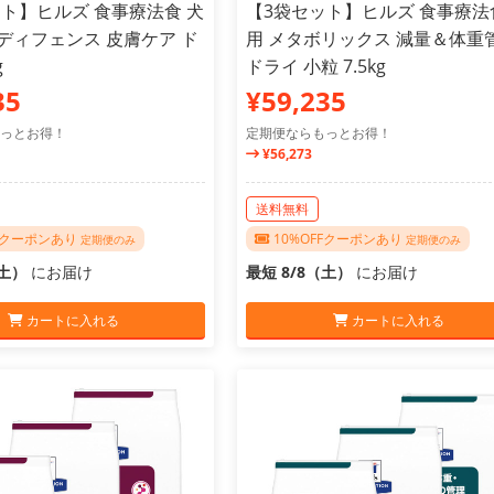
ト】ヒルズ 食事療法食 犬
【3袋セット】ヒルズ 食事療法
ディフェンス 皮膚ケア ド
用 メタボリックス 減量＆体重
g
ドライ 小粒 7.5kg
35
¥59,235
っとお得！
定期便ならもっとお得！
¥56,273
送料無料
FFクーポンあり
10%OFFクーポンあり
定期便のみ
定期便のみ
（土）
にお届け
最短 8/8（土）
にお届け
カートに入れる
カートに入れる