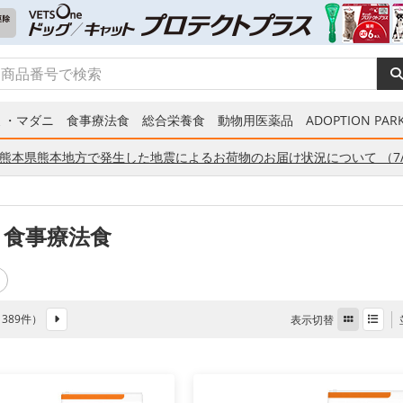
ミ・マダニ
食事療法食
総合栄養食
動物用医薬品
ADOPTION PARK
熊本県熊本地方で発生した地震によるお荷物のお届け状況について （7/
 食事療法食
全 389件）
表示切替