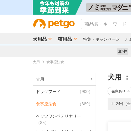
犬用品
猫用品
特集・キャンペーン
ノ
全6件
犬用
食事療法食
犬用
：
犬用
ドッグフード
（900）
在庫あり
食事療法食
（389）
1 - 24件（
ベッツワンベテリナリー
（85）