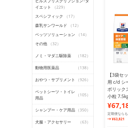
ヒルズプリスクリプション･ダ
イエット
（229）
スペシフィック
（17）
森乳サンワールド
（12）
ベッツソリューション
（14）
その他
（32）
ノミ・マダニ駆除薬
（182）
動物用医薬品
（138）
【3袋セッ
おやつ・サプリメント
（926）
用 c/d
ボリックス
ペットシーツ・トイレ
（105）
小粒 7.5k
用品
¥67,1
シャンプー・ケア用品
（350）
定期便ならも
¥63,821
犬服・アクセサリー
（63）