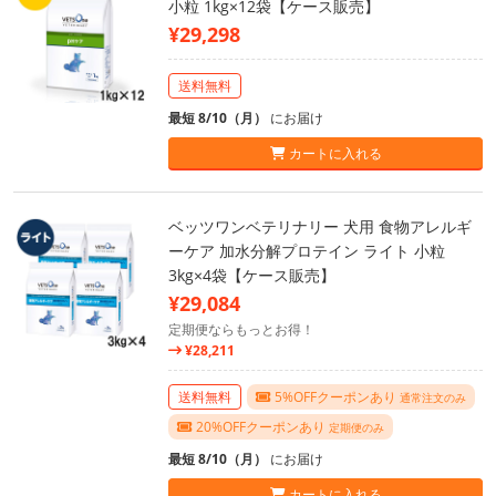
小粒 1kg×12袋【ケース販売】
¥29,298
送料無料
最短 8/10（月）
にお届け
カートに入れる
ベッツワンベテリナリー 犬用 食物アレルギ
ーケア 加水分解プロテイン ライト 小粒
3kg×4袋【ケース販売】
¥29,084
定期便ならもっとお得！
¥28,211
送料無料
5%OFFクーポンあり
通常注文のみ
20%OFFクーポンあり
定期便のみ
最短 8/10（月）
にお届け
カートに入れる