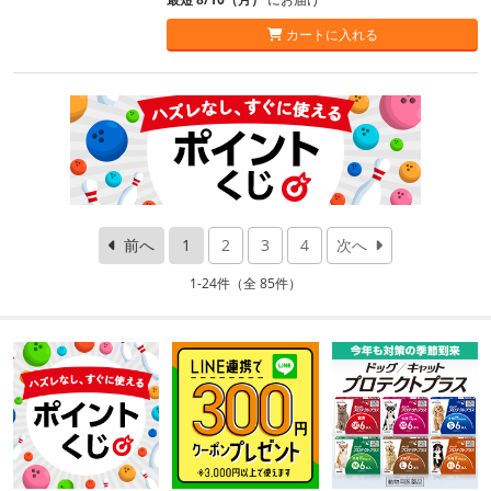
カートに入れる
前へ
1
2
3
4
次へ
1-24件（全 85件）