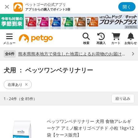
ペットゴーの公式アプリ
開く
アプリからの購入でポイント2倍
メニュー
検索
再購入
カート
お知らせ
熊本県熊本地方で発生した地震によるお荷物のお届け状況について （7/28）
全6件
犬用
： ベッツワンベテリナリー
在庫あり
絞り込み
1 - 24件（全 85件）
ベッツワンベテリナリー 犬用 食物アレルギ
ーケア アミノ酸オリゴペプチド 小粒 1kg×12
袋【ケース販売】