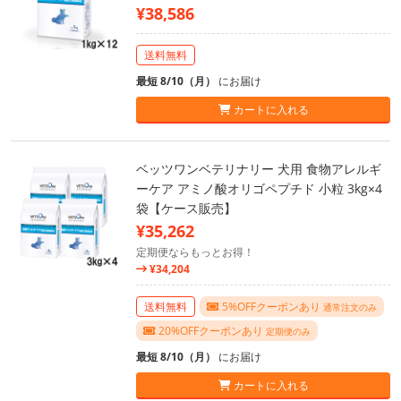
¥38,586
送料無料
最短 8/10（月）
にお届け
カートに入れる
ベッツワンベテリナリー 犬用 食物アレルギ
ーケア アミノ酸オリゴペプチド 小粒 3kg×4
袋【ケース販売】
¥35,262
定期便ならもっとお得！
¥34,204
送料無料
5%OFFクーポンあり
通常注文のみ
20%OFFクーポンあり
定期便のみ
最短 8/10（月）
にお届け
カートに入れる