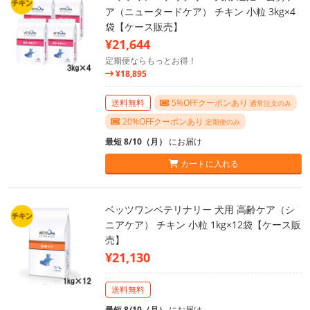
ア（ニュータードケア） チキン 小粒 3kg×4
袋【ケース販売】
¥21,644
定期便ならもっとお得！
¥18,895
送料無料
5%OFFクーポンあり
通常注文のみ
20%OFFクーポンあり
定期便のみ
最短 8/10（月）
にお届け
カートに入れる
ベッツワンベテリナリー 犬用 高齢ケア（シ
ニアケア） チキン 小粒 1kg×12袋【ケース販
売】
¥21,130
送料無料
最短 8/10（月）
にお届け