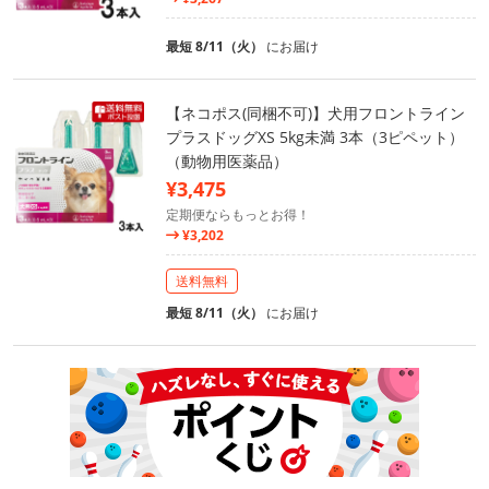
最短 8/11（火）
にお届け
【ネコポス(同梱不可)】犬用フロントライン
プラスドッグXS 5kg未満 3本（3ピペット）
（動物用医薬品）
¥3,475
定期便ならもっとお得！
¥3,202
送料無料
最短 8/11（火）
にお届け