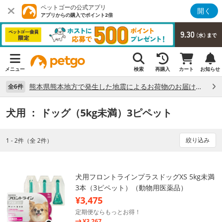
ペットゴーの公式アプリ
開く
アプリからの購入でポイント2倍
メニュー
検索
再購入
カート
お知らせ
熊本県熊本地方で発生した地震によるお荷物のお届け状況について （7/28）
全6件
犬用
： ドッグ（5kg未満）3ピペット
絞り込み
1 - 2件（全 2件）
犬用フロントラインプラスドッグXS 5kg未満
3本（3ピペット）（動物用医薬品）
¥3,475
定期便ならもっとお得！
¥3,267