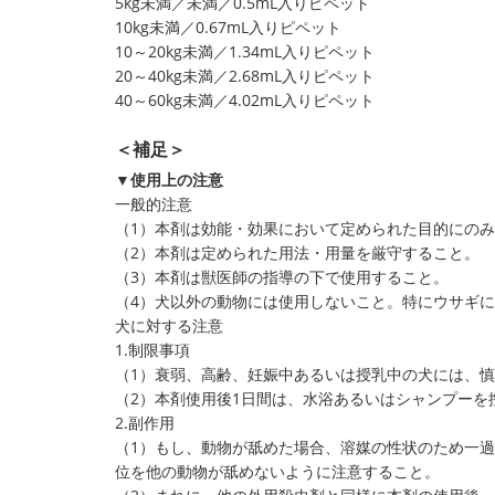
5kg未満／未満／0.5mL入りピペット
10kg未満／0.67mL入りピペット
10～20kg未満／1.34mL入りピペット
20～40kg未満／2.68mL入りピペット
40～60kg未満／4.02mL入りピペット
＜補足＞
▼使用上の注意
一般的注意
（1）本剤は効能・効果において定められた目的にの
（2）本剤は定められた用法・用量を厳守すること。
（3）本剤は獣医師の指導の下で使用すること。
（4）犬以外の動物には使用しないこと。特にウサギ
犬に対する注意
1.制限事項
（1）衰弱、高齢、妊娠中あるいは授乳中の犬には、
（2）本剤使用後1日間は、水浴あるいはシャンプーを
2.副作用
（1）もし、動物が舐めた場合、溶媒の性状のため一
位を他の動物が舐めないように注意すること。