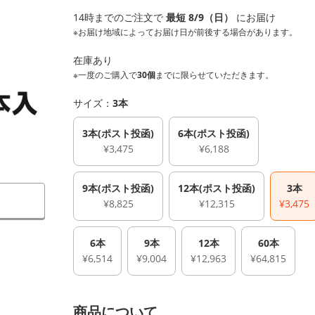
14時までのご注文で
最短 8/9（日）
にお届け
※お届け地域によってお届け日が前後する場合があります。
在庫あり
※一度のご購入で
30個
までに限らせていただきます。
サイズ：
3本
3本(ポスト投函)
6本(ポスト投函)
¥3,475
¥6,188
9本(ポスト投函)
12本(ポスト投函)
3本
¥8,825
¥12,315
¥3,475
6本
9本
12本
60本
¥6,514
¥9,004
¥12,963
¥64,815
商品について