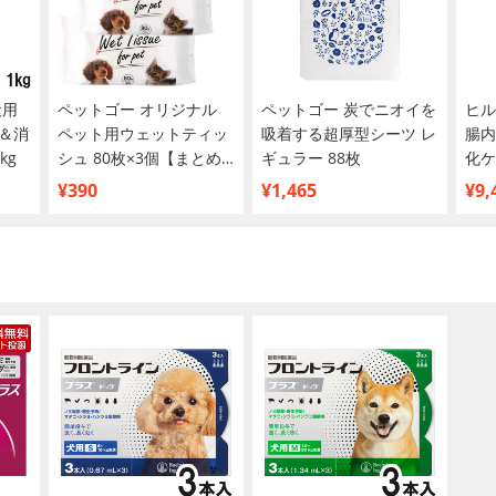
犬用
ペットゴー オリジナル
ペットゴー 炭でニオイを
ヒル
＆消
ペット用ウェットティッ
吸着する超厚型シーツ レ
腸内
kg
シュ 80枚×3個【まとめ
ギュラー 88枚
化ケ
買い】
¥390
¥1,465
¥9,