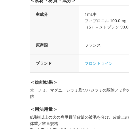
＜素材・材質・成分＞
主成分
1mL中
フィプロニル 100.0mg
（S）－メトプレン 90.0
原産国
フランス
ブランド
フロントライン
＜効能効果＞
犬：ノミ、マダニ、シラミ及びハジラミの駆除ノミ卵
防
＜用法用量＞
8週齢以上の犬の肩甲骨間背部の被毛を分け、皮膚上の
体重／容量規格