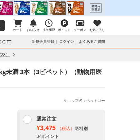
カート
お知らせ
注文履歴
ポイント
クーポン
お気に入り
 GIFT
新規会員登録
ログイン
よくあるご質問
28）
kg未満 3本（3ピペット）（動物用医
ショップ名：ペットゴー
通常注文
¥3,475
（税込）
送料別
34ポイント