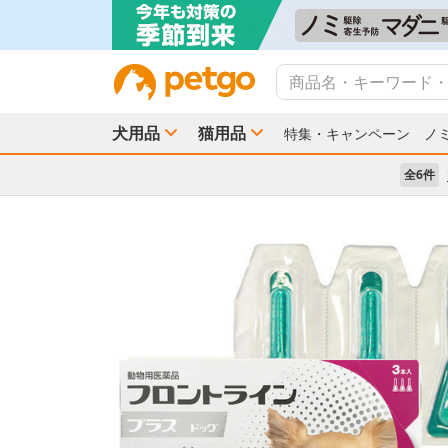
犬用品
猫用品
特集・キャンペーン
ノ
全6件