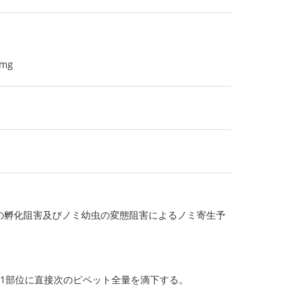
mg
の孵化阻害及びノミ幼虫の変態阻害によるノミ寄生予
1部位に直接次のピペット全量を滴下する。