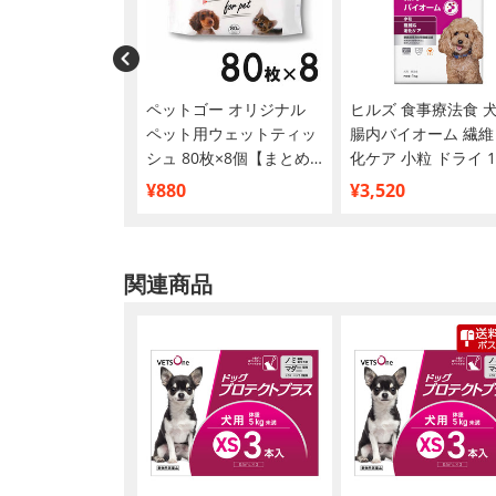
ルートふっくらさ
ペットゴー オリジナル
ヒルズ 食事療法食 
100g
ペット用ウェットティッ
腸内バイオーム 繊維
シュ 80枚×8個【まとめ
化ケア 小粒 ドライ 1
買い】
¥880
¥3,520
関連商品