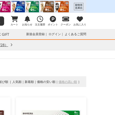
カート
お知らせ
注文履歴
ポイント
クーポン
お気に入り
 GIFT
新規会員登録
ログイン
よくあるご質問
28）
並び順
人気順
新着順
価格の安い順
価格の高い順