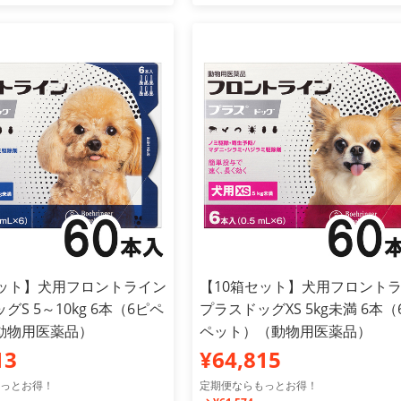
セット】犬用フロントライン
【10箱セット】犬用フロント
グS 5～10kg 6本（6ピペ
プラスドッグXS 5kg未満 6本（
動物用医薬品）
ペット）（動物用医薬品）
13
¥64,815
っとお得！
定期便ならもっとお得！