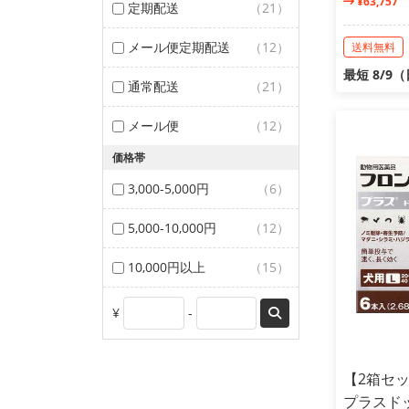
¥63,757
定期配送
（21）
メール便定期配送
（12）
送料無料
最短 8/9
通常配送
（21）
メール便
（12）
価格帯
3,000-5,000円
（6）
5,000-10,000円
（12）
10,000円以上
（15）
¥
-
【2箱セ
プラスドッグ