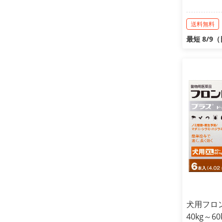
送料無料
最短 8/9
犬用フロ
40kg～6