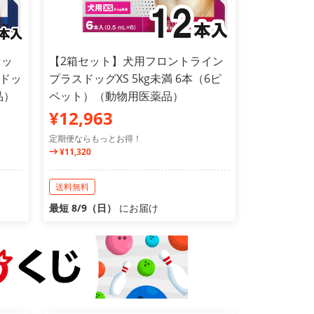
セッ
【2箱セット】犬用フロントライン
ドッ
プラスドッグXS 5kg未満 6本（6ピ
品）
ペット）（動物用医薬品）
¥12,963
定期便ならもっとお得！
¥11,320
送料無料
最短 8/9（日）
にお届け