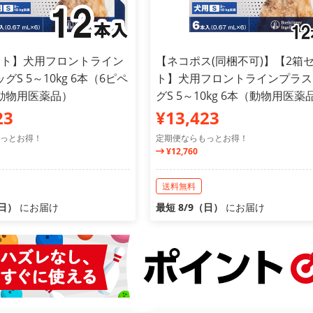
ット】犬用フロントライン
【ネコポス(同梱不可)】【2箱
グS 5～10kg 6本（6ピペ
ト】犬用フロントラインプラス
動物用医薬品）
グS 5～10kg 6本（動物用医薬
23
¥13,423
っとお得！
定期便ならもっとお得！
¥12,760
送料無料
（日）
にお届け
最短 8/9（日）
にお届け