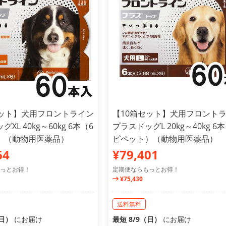
セット】犬用フロントライン
【10箱セット】犬用フロント
XL 40kg～60kg 6本（6
プラスドッグL 20kg～40kg 6
）（動物用医薬品）
ピペット）（動物用医薬品）
64
¥79,401
っとお得！
定期便ならもっとお得！
¥75,430
送料無料
（日）
にお届け
最短 8/9（日）
にお届け