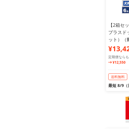
【2箱セ
プラスドッ
ット）（
¥13,4
定期便ならも
¥12,550
送料無料
最短 8/9