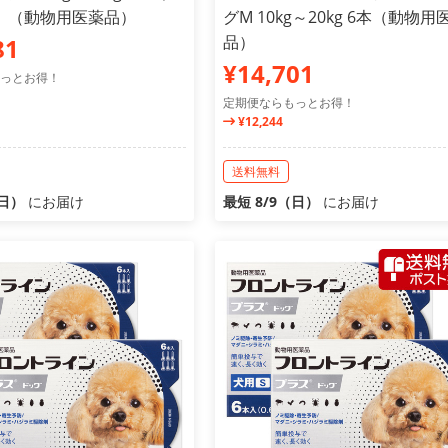
）（動物用医薬品）
グM 10kg～20kg 6本（動物用
品）
81
¥14,701
っとお得！
定期便ならもっとお得！
¥12,244
送料無料
（日）
にお届け
最短 8/9（日）
にお届け