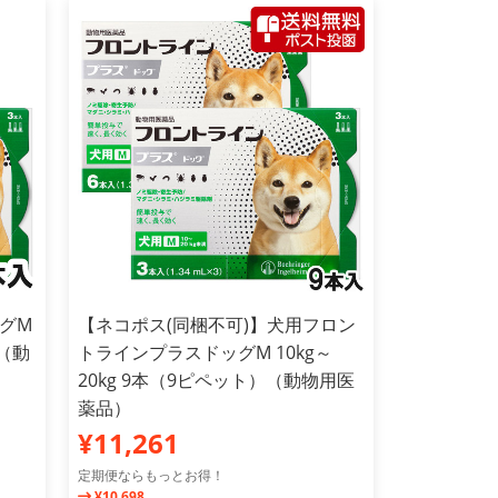
グM
【ネコポス(同梱不可)】犬用フロン
）（動
トラインプラスドッグM 10kg～
20kg 9本（9ピペット）（動物用医
薬品）
¥11,261
定期便ならもっとお得！
¥10,698