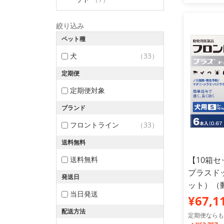
絞り込み
ペット種
犬
（33）
定期便
定期便対象
ブランド
フロントライン
（33）
送料無料
送料無料
【10箱
プラスドッ
発送日
ット）（
当日発送
¥67,1
配送方法
定期便ならも