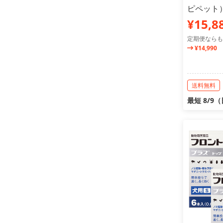
ピペット
¥15,8
定期便ならも
¥14,990
送料無料
最短 8/9