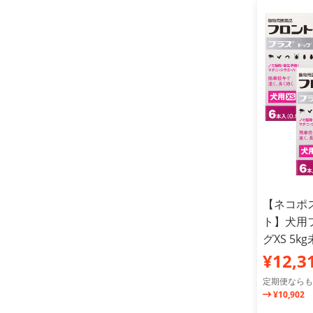
【ネコポス
ト】犬用
グXS 5
¥12,3
定期便ならも
¥10,902