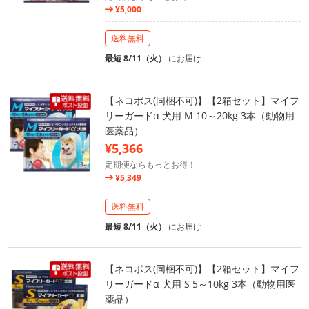
¥5,000
送料無料
最短 8/11（火）
にお届け
【ネコポス(同梱不可)】【2箱セット】マイフ
リーガードα 犬用 M 10～20kg 3本（動物用
医薬品）
¥5,366
定期便ならもっとお得！
¥5,349
送料無料
最短 8/11（火）
にお届け
【ネコポス(同梱不可)】【2箱セット】マイフ
リーガードα 犬用 S 5～10kg 3本（動物用医
薬品）