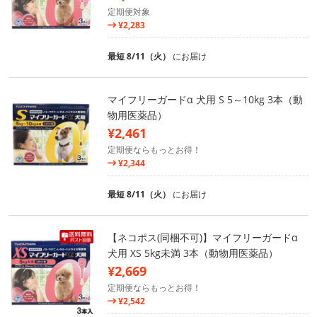
定期便対象
¥2,283
最短 8/11（火）
にお届け
マイフリーガードα 犬用 S 5～10kg 3本（動
物用医薬品）
¥2,461
定期便ならもっとお得！
¥2,344
最短 8/11（火）
にお届け
【ネコポス(同梱不可)】マイフリーガードα
犬用 XS 5kg未満 3本（動物用医薬品）
¥2,669
定期便ならもっとお得！
¥2,542