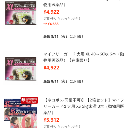
物用医薬品）
¥4,922
定期便ならもっとお得！
¥4,688
最短 8/11（火）
にお届け
マイフリーガード 犬用 XL 40～60kg 6本（動
物用医薬品）【在庫限り】
¥4,922
最短 8/11（火）
にお届け
【ネコポス(同梱不可)】【2箱セット】マイフ
リーガードα 犬用 XS 5kg未満 3本（動物用医
薬品）
¥5,312
定期便ならもっとお得！