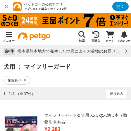
ペットゴーの公式アプリ
開く
アプリからの購入でポイント2倍
メニュー
検索
再購入
カート
お知らせ
熊本県熊本地方で発生した地震によるお荷物のお届け状況について （7/28）
全6件
犬用
： マイフリーガード
在庫あり
絞り込み
1 - 24件（全 37件）
マイフリーガードα 犬用 XS 5kg未満 3本（動
物用医薬品）
¥2,283