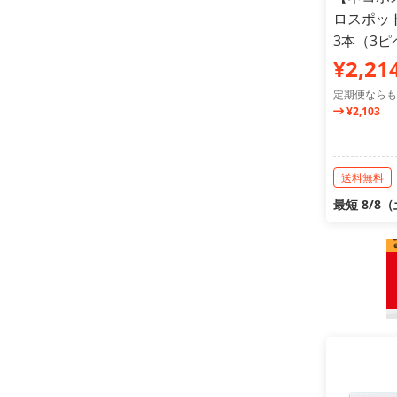
ロスポット
3本（3
¥2,21
定期便ならも
¥2,103
送料無料
最短 8/8