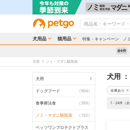
犬用品
猫用品
特集・キャンペーン
ノ
全6件
犬用
ノミ・マダニ駆除薬
犬用
：
犬用
ドッグフード
（904）
在庫あり
食事療法食
（389）
1 - 24件（
ノミ・マダニ駆除薬
（182）
ベッツワンプロテクトプラス