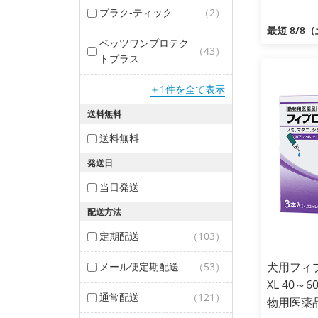
プラク‐ティック
（2）
最短 8/8
ベッツワンプロテク
（43）
トプラス
＋1件を全て表示
送料無料
送料無料
発送日
当日発送
配送方法
定期配送
（103）
犬用フィ
メール便定期配送
（53）
XL 40～
通常配送
（121）
物用医薬