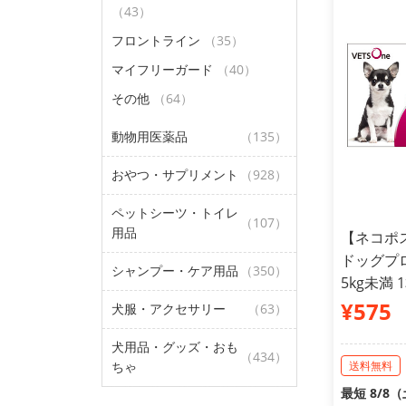
（43）
フロントライン
（35）
マイフリーガード
（40）
その他
（64）
動物用医薬品
（135）
おやつ・サプリメント
（928）
ペットシーツ・トイレ
（107）
用品
【ネコポ
ドッグプロ
シャンプー・ケア用品
（350）
5kg未満 
¥575
犬服・アクセサリー
（63）
犬用品・グッズ・おも
（434）
ちゃ
送料無料
最短 8/8