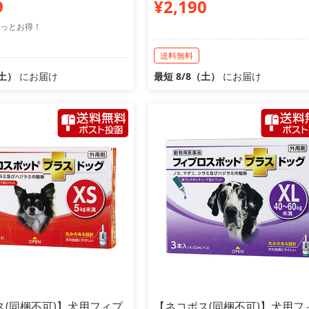
9
¥2,190
っとお得！
送料無料
（土）
にお届け
最短 8/8（土）
にお届け
ス(同梱不可)】犬用フィプ
【ネコポス(同梱不可)】犬用フ