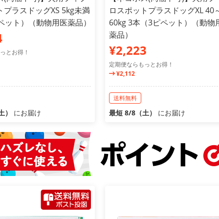
プラスドッグXS 5kg未満
ロスポットプラスドッグXL 40
ピペット）（動物用医薬品）
60kg 3本（3ピペット）（動物
薬品）
4
¥2,223
っとお得！
定期便ならもっとお得！
¥2,112
送料無料
（土）
にお届け
最短 8/8（土）
にお届け