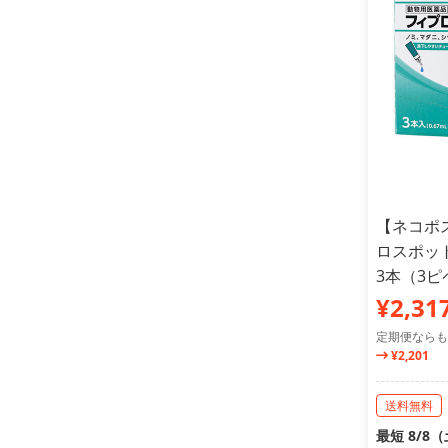
【ネコポ
ロスポット
3本（3
¥2,31
定期便ならも
¥2,201
送料無料
最短 8/8