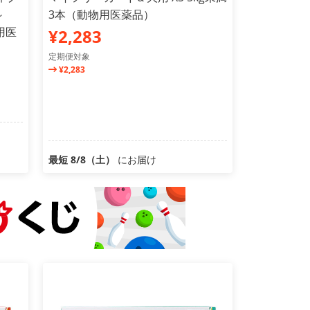
～
3本（動物用医薬品）
用医
¥2,283
定期便対象
¥2,283
最短 8/8（土）
にお届け