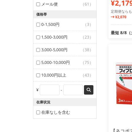
¥2,17
メール便
（61）
定期便ならも
価格帯
¥2,070
0-1,500円
（3）
最短 8/8
1,500-3,000円
（23）
3,000-5,000円
（38）
5,000-10,000円
（75）
10,000円以上
（43）
¥
-
在庫状況
在庫なしを含む
【ネコポ