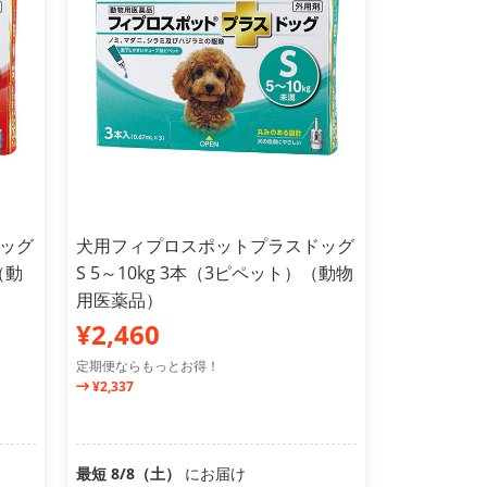
ッグ
犬用フィプロスポットプラスドッグ
（動
S 5～10kg 3本（3ピペット）（動物
用医薬品）
¥2,460
定期便ならもっとお得！
¥2,337
最短 8/8（土）
にお届け