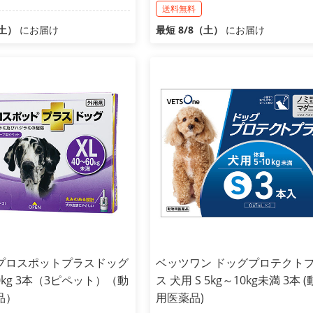
送料無料
（土）
にお届け
最短 8/8（土）
にお届け
プロスポットプラスドッグ
ベッツワン ドッグプロテクト
60kg 3本（3ピペット）（動
ス 犬用 S 5kg～10kg未満 3本 
品）
用医薬品)