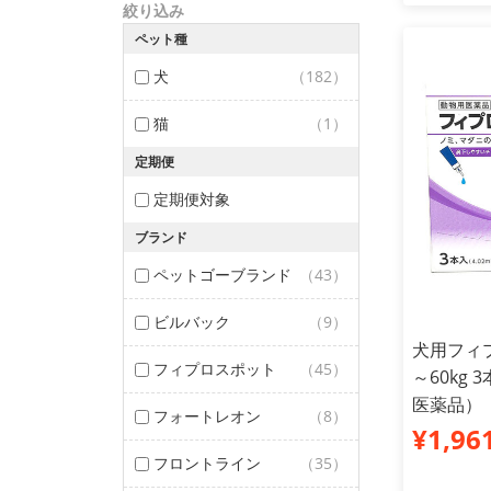
絞り込み
ペット種
犬
（182）
猫
（1）
定期便
定期便対象
ブランド
ペットゴーブランド
（43）
ビルバック
（9）
犬用フィプ
フィプロスポット
（45）
～60kg
医薬品）
フォートレオン
（8）
¥1,96
フロントライン
（35）