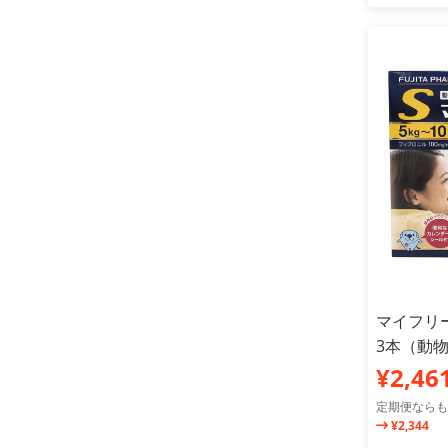
マイフリーガ
3本（動
¥2,46
定期便ならも
¥2,344