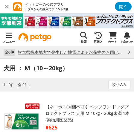
ペットゴーの公式アプリ
開く
アプリからの購入でポイント2倍
メニュー
検索
再購入
カート
お知らせ
熊本県熊本地方で発生した地震によるお荷物のお届け状況について （7/28）
全6件
犬用
： M（10～20kg）
絞り込み
1 - 9件（全 9件）
【ネコポス(同梱不可)】ベッツワン ドッグプ
ロテクトプラス 犬用 M 10kg～20kg未満 1本
(動物用医薬品)
¥625