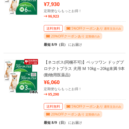
¥7,930
定期便ならもっとお得！
¥6,923
送料無料
5%OFFクーポンあり
通常注文のみ
20%OFFクーポンあり
定期便のみ
最短 8/9（日）
にお届け
【ネコポス(同梱不可)】ベッツワン ドッグプ
ロテクトプラス 犬用 M 10kg～20kg未満 9本
(動物用医薬品)
¥6,060
定期便ならもっとお得！
¥5,290
送料無料
5%OFFクーポンあり
通常注文のみ
20%OFFクーポンあり
定期便のみ
最短 8/9（日）
にお届け