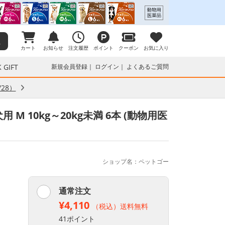
カート
お知らせ
注文履歴
ポイント
クーポン
お気に入り
 GIFT
新規会員登録
ログイン
よくあるご質問
28）
M 10kg～20kg未満 6本 (動物用医
ショップ名：ペットゴー
通常注文
¥4,110
（税込）送料無料
41ポイント