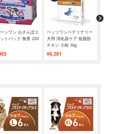
ーンワン おさんぽエ
ベッツワンベテリナリー
ベッツワンベテ
ットパック 無香 200
犬用 消化器ケア 低脂肪
猫用 腎臓ケア 
チキン 小粒 3kg
2kg
465
¥6,281
¥5,047