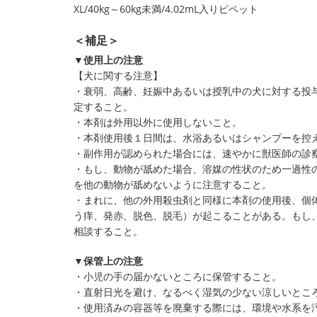
XL/40kg～60kg未満/4.02mL入りピペット
＜補足＞
▼使用上の注意
【犬に関する注意】
・衰弱、高齢、妊娠中あるいは授乳中の犬に対する投
定すること。
・本剤は外用以外に使用しないこと。
・本剤使用後１日間は、水浴あるいはシャンプーを控
・副作用が認められた場合には、速やかに獣医師の診
・もし、動物が舐めた場合、溶媒の性状のため一過性
を他の動物が舐めないように注意すること。
・まれに、他の外用殺虫剤と同様に本剤の使用後、個
う痒、発赤、脱色、脱毛）が起こることがある。もし
相談すること。
▼保管上の注意
・小児の手の届かないところに保管すること。
・直射日光を避け、なるべく湿気の少ない涼しいとこ
・使用済みの容器等を廃棄する際には、環境や水系を