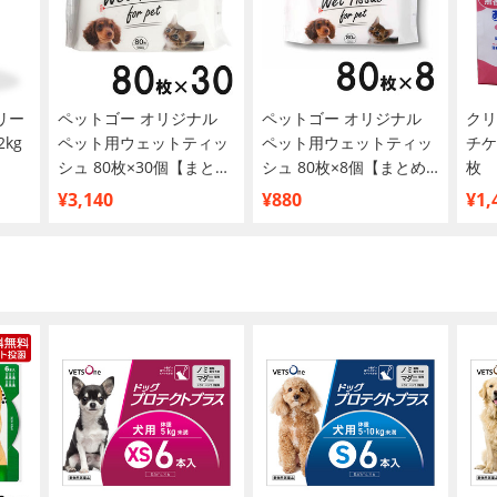
リー
ペットゴー オリジナル
ペットゴー オリジナル
クリ
kg
ペット用ウェットティッ
ペット用ウェットティッ
チケ
シュ 80枚×30個【まとめ
シュ 80枚×8個【まとめ
枚
買い】
買い】
¥3,140
¥880
¥1,