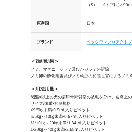
（S）－メトプレン 90m
原産国
日本
ブランド
ベッツワンプロテクトプ
＜効能効果＞
ノミ、マダニ、シラミ及びハジラミの駆除
ノミ卵の孵化阻害及びノミ幼虫の変態阻害によるノミ
＜用法用量＞
8週齢以上の犬の肩甲骨間背部の被毛を分け、皮膚上の
サイズ/体重/容量規格
XS/5kg未満/0.5mL入りピペット
S/5kg～10kg未満/0.67mL入りピペット
M/10kg～20kg未満/1.34mL入りピペット
L/20kg～40kg未満/2.68mL入りピペット