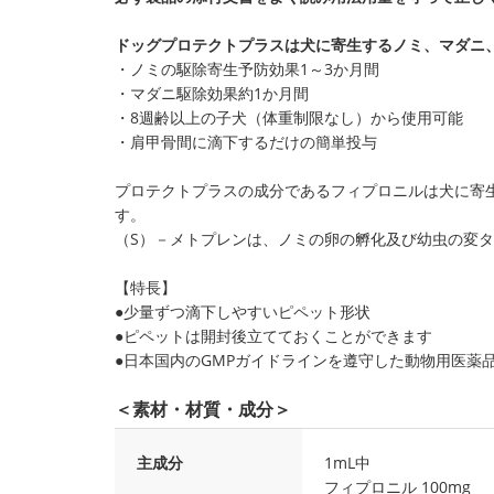
ドッグプロテクトプラスは犬に寄生するノミ、マダニ
・ノミの駆除寄生予防効果1～3か月間
・マダニ駆除効果約1か月間
・8週齢以上の子犬（体重制限なし）から使用可能
・肩甲骨間に滴下するだけの簡単投与
プロテクトプラスの成分であるフィプロニルは犬に寄
す。
（S）－メトプレンは、ノミの卵の孵化及び幼虫の変
【特長】
●少量ずつ滴下しやすいピペット形状
●ピペットは開封後立てておくことができます
●日本国内のGMPガイドラインを遵守した動物用医薬
＜素材・材質・成分＞
主成分
1mL中
フィプロニル 100mg