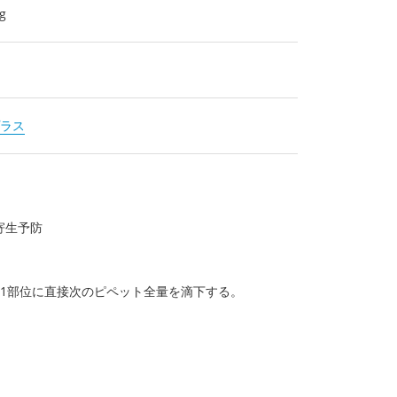
g
ラス
寄生予防
1部位に直接次のピペット全量を滴下する。