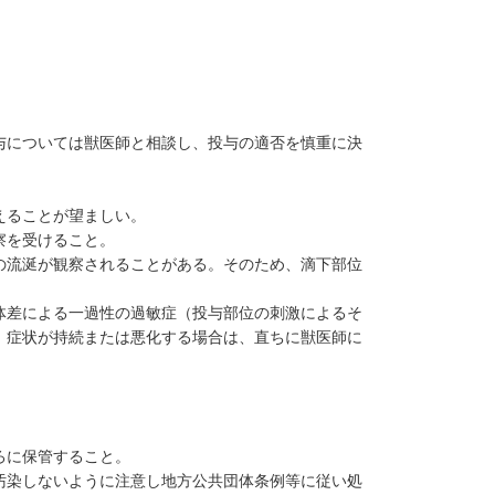
与については獣医師と相談し、投与の適否を慎重に決
えることが望ましい。
察を受けること。
の流涎が観察されることがある。そのため、滴下部位
体差による一過性の過敏症（投与部位の刺激によるそ
、症状が持続または悪化する場合は、直ちに獣医師に
ろに保管すること。
汚染しないように注意し地方公共団体条例等に従い処