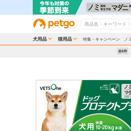
犬用品
猫用品
特集・キャンペーン
ノ
全6件