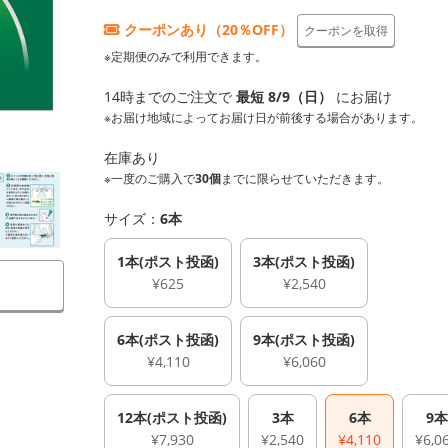
クーポンあり（20％OFF）
クーポンを取得
※定期便のみで利用できます。
14時までのご注文で
最短 8/9（日）
にお届け
※お届け地域によってお届け日が前後する場合があります。
在庫あり
※一度のご購入で
30個
までに限らせていただきます。
サイズ：
6本
1本(ポスト投函)
3本(ポスト投函)
¥625
¥2,540
6本(ポスト投函)
9本(ポスト投函)
¥4,110
¥6,060
12本(ポスト投函)
3本
6本
9本
¥7,930
¥2,540
¥4,110
¥6,0