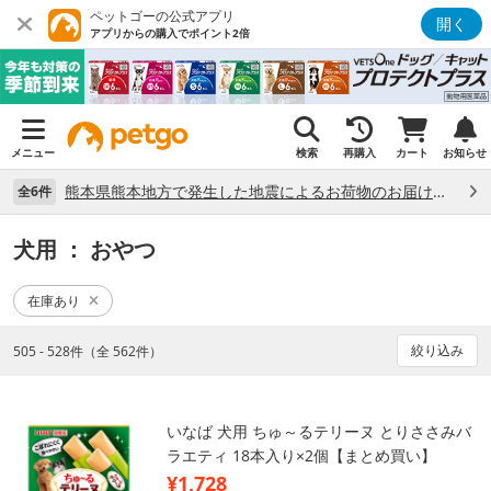
ペットゴーの公式アプリ
開く
アプリからの購入でポイント2倍
メニュー
検索
再購入
カート
お知らせ
熊本県熊本地方で発生した地震によるお荷物のお届け状況について （7/28）
全6件
犬用
： おやつ
在庫あり
絞り込み
505 - 528件（全 562件）
いなば 犬用 ちゅ～るテリーヌ とりささみバ
ラエティ 18本入り×2個【まとめ買い】
¥1,728