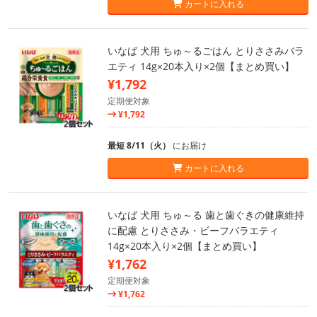
カートに入れる
いなば 犬用 ちゅ～るごはん とりささみバラ
エティ 14g×20本入り×2個【まとめ買い】
¥1,792
定期便対象
¥1,792
最短 8/11（火）
にお届け
カートに入れる
いなば 犬用 ちゅ～る 歯と歯ぐきの健康維持
に配慮 とりささみ・ビーフバラエティ
14g×20本入り×2個【まとめ買い】
¥1,762
定期便対象
¥1,762