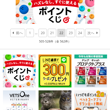
前へ
1
…
20
21
22
23
24
次へ
505-528件（全 562件）