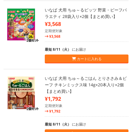
いなば 犬用 ちゅ～るビッツ 野菜・ビーフバ
ラエティ 28袋入り×2個【まとめ買い】
¥3,568
定期便対象
¥3,568
最短 8/11（火）
にお届け
カートに入れる
いなば 犬用 ちゅ～るごはん とりささみ＆ビ
ーフ チキンミックス味 14g×20本入り×2個
【まとめ買い】
¥1,792
定期便対象
¥1,792
最短 8/11（火）
にお届け