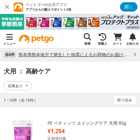
ペットゴーの公式アプリ
開く
アプリからの購入でポイント2倍
メニュー
検索
再購入
カート
お知らせ
熊本県熊本地方で発生した地震によるお荷物のお届け状況について （7/28）
全6件
犬用
： 高齢ケア
在庫あり
絞り込み
1 - 16件（全 16件）
PE ペティッツ エイジングケア 犬用 85g
¥1,254
定期便対象