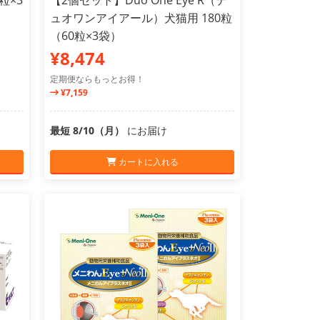
0粒×3
【2個セット】Duo One Eye R（デ
ュオワンアイアール）犬猫用 180粒
（60粒×3袋）
¥8,474
定期便ならもっとお得！
¥7,159
最短 8/10（月）
にお届け
カートに入れる