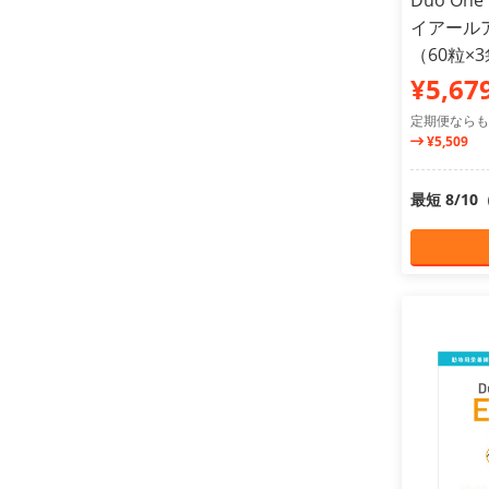
Duo On
イアールア
（60粒×
¥5,67
定期便ならも
¥5,509
最短 8/1