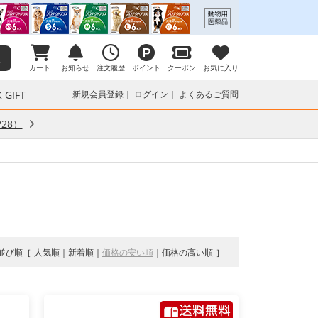
カート
お知らせ
注文履歴
ポイント
クーポン
お気に入り
 GIFT
新規会員登録
ログイン
よくあるご質問
28）
並び順
人気順
新着順
価格の安い順
価格の高い順