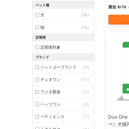
ペット種
最短 8/1
犬
（26）
猫
（16）
定期便
定期便対象
ブランド
ペットゴーブランド
（3）
デュオワン
（11）
フジタ製薬
（1）
ベッツワン
（3）
ペティエンス
（1）
Duo On
ー）犬猫用
ミネルヴァ
（1）