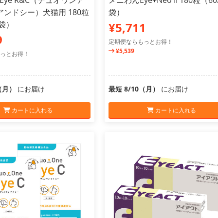
e Eye R&C（デュオワンア
メニわんEye+Neo II 180粒（6
ンドシー）犬猫用 180粒
袋）
3袋）
¥5,711
9
定期便ならもっとお得！
¥5,539
っとお得！
0（月）
にお届け
最短 8/10（月）
にお届け
カートに入れる
カートに入れる