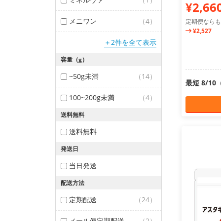
¥2,66
メニワン
（4）
定期便ならも
¥2,527
＋2件を全て表示
容量（g）
~50g未満
（14）
最短 8/1
100~200g未満
（4）
送料無料
送料無料
発送日
当日発送
配送方法
定期配送
（24）
メール便定期配送
（2）