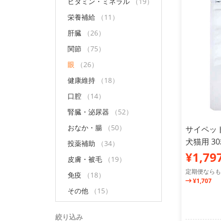
ビタミン・ミネラル
（19）
栄養補給
（11）
肝臓
（26）
関節
（75）
眼
（26）
健康維持
（18）
口腔
（14）
腎臓・泌尿器
（52）
おなか・腸
（50）
サイペット
犬猫用 3
投薬補助
（34）
¥1,79
皮膚・被毛
（19）
定期便ならも
免疫
（18）
¥1,707
その他
（15）
絞り込み