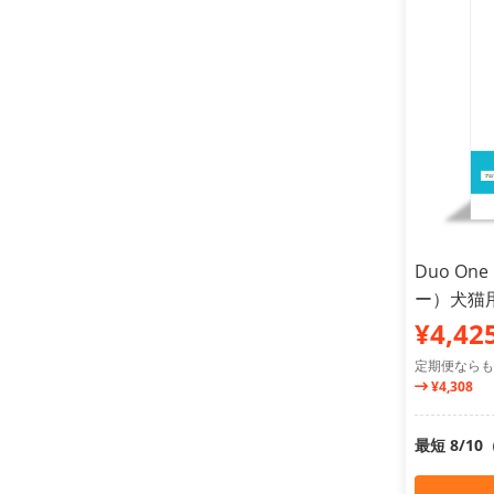
Duo On
ー）犬猫用
¥4,42
定期便ならも
¥4,308
最短 8/1