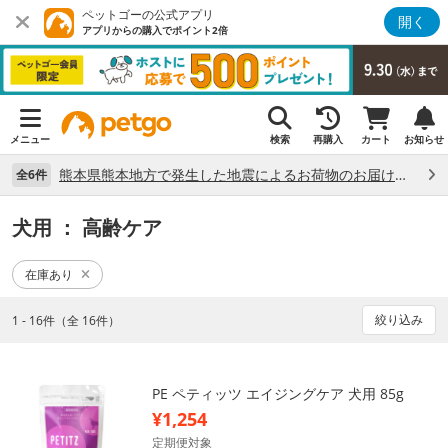
ペットゴーの公式アプリ
開く
アプリからの購入でポイント2倍
メニュー
検索
再購入
カート
お知らせ
熊本県熊本地方で発生した地震によるお荷物のお届け状況について （7/28）
全6件
犬用
： 高齢ケア
在庫あり
絞り込み
1 - 16件（全 16件）
PE ペティッツ エイジングケア 犬用 85g
¥1,254
定期便対象