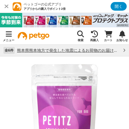
ペットゴーの公式アプリ
開く
アプリからの購入でポイント2倍
メニュー
検索
再購入
カート
お知らせ
熊本県熊本地方で発生した地震によるお荷物のお届け状況について （7/28）
全6件