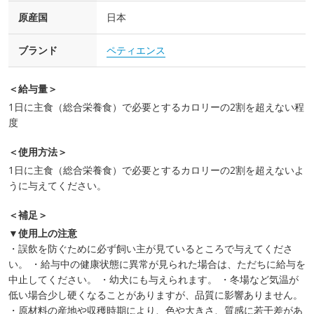
原産国
日本
ブランド
ペティエンス
＜給与量＞
1日に主食（総合栄養食）で必要とするカロリーの2割を超えない程
度
＜使用方法＞
1日に主食（総合栄養食）で必要とするカロリーの2割を超えないよ
うに与えてください。
＜補足＞
▼使用上の注意
・誤飲を防ぐために必ず飼い主が見ているところで与えてくださ
い。 ・給与中の健康状態に異常が見られた場合は、ただちに給与を
中止してください。 ・幼犬にも与えられます。 ・冬場など気温が
低い場合少し硬くなることがありますが、品質に影響ありません。
・原材料の産地や収穫時期により、色や大きさ、質感に若干差があ