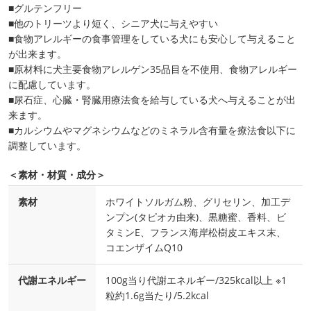
■グルテンフリー
■他のトリーツより短く、シニア犬に与えやすい
■食物アレルギーの食事管理をしている犬にも安心して与えること
が出来ます。
■原材料に犬主要食物アレルゲン35品目を不使用、食物アレルギー
に配慮しています。
■尿石症、心臓・腎臓用療法食を給与している犬へ与えることが出
来ます。
■カルシウムやマグネシウムなどのミネラル含有量を療法食以下に
調整しています。
＜素材・材質・成分＞
素材
ホワイトソルガム粉、グリセリン、加工デ
ンプン(タピオカ由来)、黒糖蜜、香料、ビ
タミンE、フランス海岸松樹皮エキス末、
コエンザイムQ10
代謝エネルギー
100g当り代謝エネルギー/325kcal以上 ※1
粒約1.6g当たり/5.2kcal