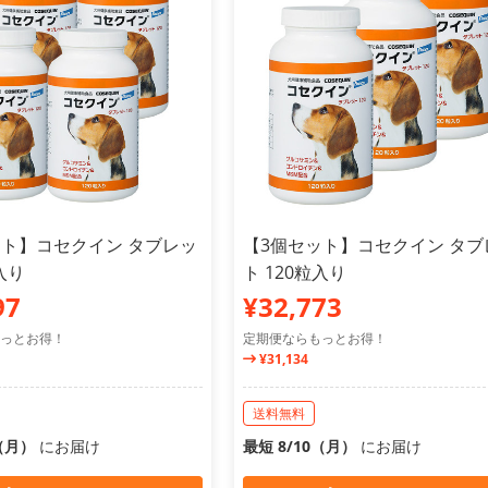
ット】コセクイン タブレッ
【3個セット】コセクイン タブ
入り
ト 120粒入り
97
¥32,773
っとお得！
定期便ならもっとお得！
¥31,134
送料無料
0（月）
にお届け
最短 8/10（月）
にお届け