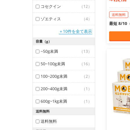
¥24,198
コセクイン
（12）
送料無料
ゾエティス
（4）
最短 8/1
＋10件を全て表示
容量（g）
~50g未満
（13）
50~100g未満
（16）
100~200g未満
（2）
200~400g未満
（1）
600g~1kg未満
（1）
送料無料
送料無料