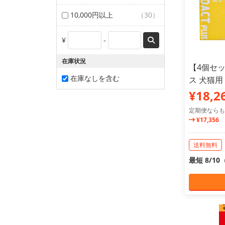
10,000円以上
（30）
¥
-
在庫状況
【4個セ
在庫なしを含む
ス 犬猫用 
¥18,2
定期便ならも
¥17,356
送料無料
最短 8/1