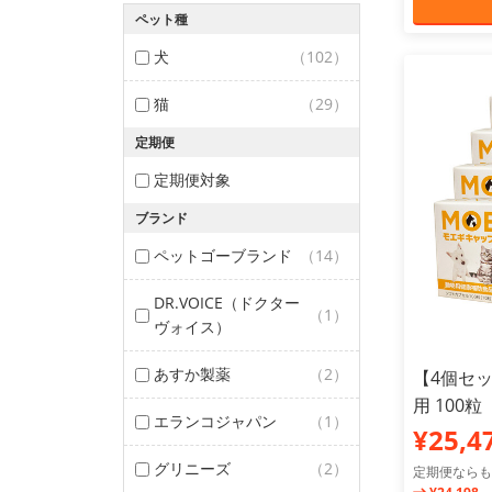
ペット種
犬
（102）
猫
（29）
定期便
定期便対象
ブランド
ペットゴーブランド
（14）
DR.VOICE（ドクター
（1）
ヴォイス）
あすか製薬
（2）
【4個セ
用 100粒
エランコジャパン
（1）
¥25,4
グリニーズ
（2）
定期便ならも