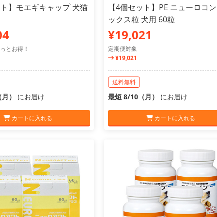
ット】モエギキャップ 犬猫
【4個セット】PE ニューロコ
ックス粒 犬用 60粒
04
¥19,021
っとお得！
定期便対象
¥19,021
送料無料
0（月）
にお届け
最短 8/10（月）
にお届け
カートに入れる
カートに入れる