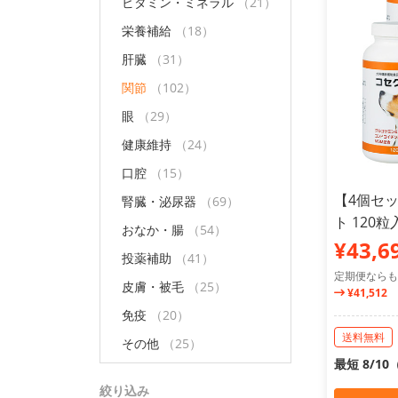
ビタミン・ミネラル
（21）
栄養補給
（18）
肝臓
（31）
関節
（102）
眼
（29）
健康維持
（24）
口腔
（15）
【4個セ
腎臓・泌尿器
（69）
ト 120粒
おなか・腸
（54）
¥43,6
投薬補助
（41）
定期便ならも
皮膚・被毛
（25）
¥41,512
免疫
（20）
送料無料
その他
（25）
最短 8/1
絞り込み