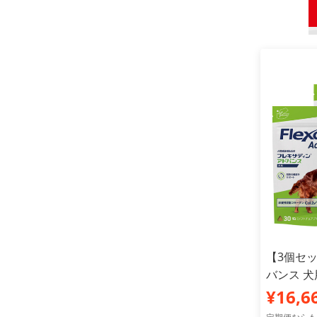
【3個セ
バンス 犬
¥16,6