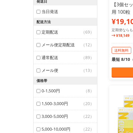
発送日
【3個セ
当日発送
用 100粒
¥19,1
配送方法
定期便ならも
定期配送
（69）
¥18,149
メール便定期配送
（12）
送料無料
通常配送
（89）
最短 8/1
メール便
（13）
価格帯
0-1,500円
（8）
1,500-3,000円
（20）
3,000-5,000円
（22）
5,000-10,000円
（22）