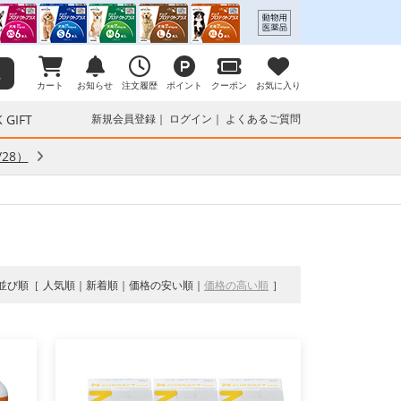
カート
お知らせ
注文履歴
ポイント
クーポン
お気に入り
 GIFT
新規会員登録
ログイン
よくあるご質問
28）
並び順
人気順
新着順
価格の安い順
価格の高い順