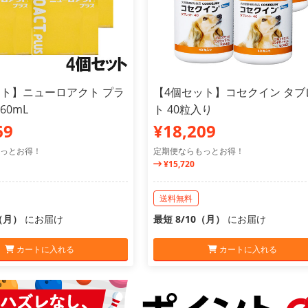
ット】ニューロアクト プラ
【4個セット】コセクイン タブ
60mL
ト 40粒入り
69
¥18,209
っとお得！
定期便ならもっとお得！
¥15,720
送料無料
0（月）
にお届け
最短 8/10（月）
にお届け
カートに入れる
カートに入れる