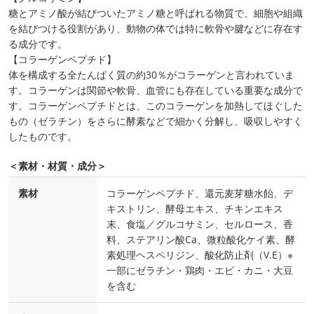
糖とアミノ酸が結びついたアミノ糖と呼ばれる物質で、細胞や組織
を結びつける役割があり、動物の体では特に軟骨や腱などに存在す
る成分です。
【コラーゲンペプチド】
体を構成する全たんぱく質の約30％がコラーゲンと言われていま
す。コラーゲンは関節や軟骨、血管にも存在している重要な成分で
す。コラーゲンペプチドとは、このコラーゲンを加熱してほぐした
もの（ゼラチン）をさらに酵素などで細かく分解し、吸収しやすく
したものです。
＜素材・材質・成分＞
素材
コラーゲンペプチド、還元麦芽糖水飴、デ
キストリン、酵母エキス、チキンエキス
末、食塩／グルコサミン、セルロース、香
料、ステアリン酸Ca、微粒酸化ケイ素、酵
素処理ヘスペリジン、酸化防止剤（V.E）※
一部にゼラチン・鶏肉・エビ・カニ・大豆
を含む