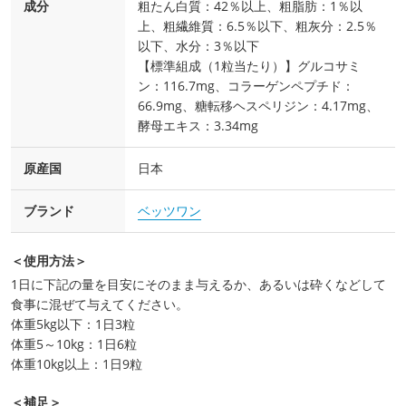
成分
粗たん白質：42％以上、粗脂肪：1％以
上、粗繊維質：6.5％以下、粗灰分：2.5％
以下、水分：3％以下
【標準組成（1粒当たり）】グルコサミ
ン：116.7mg、コラーゲンペプチド：
66.9mg、糖転移ヘスペリジン：4.17mg、
酵母エキス：3.34mg
原産国
日本
ブランド
ベッツワン
＜使用方法＞
1日に下記の量を目安にそのまま与えるか、あるいは砕くなどして
食事に混ぜて与えてください。
体重5kg以下：1日3粒
体重5～10kg：1日6粒
体重10kg以上：1日9粒
＜補足＞