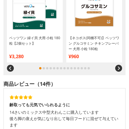
ベッツワン 緑イ貝 犬用 小粒 180
【ネコポス(同梱不可)】ベッツワ
粒【2個セット】
ン グルコサミン チキンフレーバ
ー 犬用 小粒 180粒
¥3,280
¥960
商品レビュー（14件）
齢取っても元気でいられるように
14さいのミックス中型犬わんこに購入しています
後ろ脚の衰えが気になり出して毎日フードに混ぜて与えてい
ます