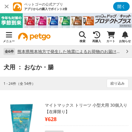
ペットゴーの公式アプリ
開く
アプリからの購入でポイント2倍
メニュー
検索
再購入
カート
お知らせ
熊本県熊本地方で発生した地震によるお荷物のお届け状況について （7/28）
全6件
犬用
： おなか・腸
絞り込み
1 - 24件（全 54件）
マイトマックス トリーツ 小型犬用 30個入り
【在庫限り】
¥628