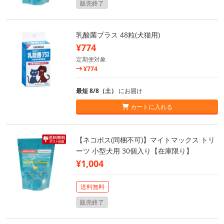
販売終了
乳酸菌プラス 48粒(犬猫用)
¥774
定期便対象
¥774
最短 8/8（土）
にお届け
カートに入れる
【ネコポス(同梱不可)】マイトマックス トリ
ーツ 小型犬用 30個入り【在庫限り】
¥1,004
送料無料
販売終了