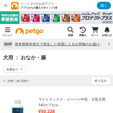
ペットゴーの公式アプリ
開く
アプリからの購入でポイント2倍
メニュー
検索
再購入
カート
お知らせ
熊本県熊本地方で発生した地震によるお荷物のお届け状況について （7/28）
全6件
犬用
： おなか・腸
在庫あり
絞り込み
1 - 24件（全 50件）
マイトマックス・スーパー中型・大型犬用
540カプセル
¥50,228