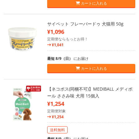
カートに入れる
サイペット フレーバードゥ 犬猫用 50g
¥1,096
定期便ならもっとお得！
¥1,041
最短 8/9（日）
にお届け
カートに入れる
【ネコポス(同梱不可)】MEDIBALL メディボ
ール ささみ味 犬用 15個入
¥1,254
定期便対象
¥1,254
送料無料
最短 8/9（日）
にお届け