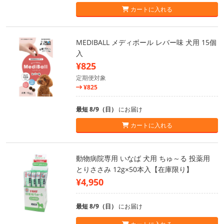
カートに入れる
MEDIBALL メディボール レバー味 犬用 15個
入
¥825
定期便対象
¥825
最短 8/9（日）
にお届け
カートに入れる
動物病院専用 いなば 犬用 ちゅ～る 投薬用
とりささみ 12g×50本入【在庫限り】
¥4,950
最短 8/9（日）
にお届け