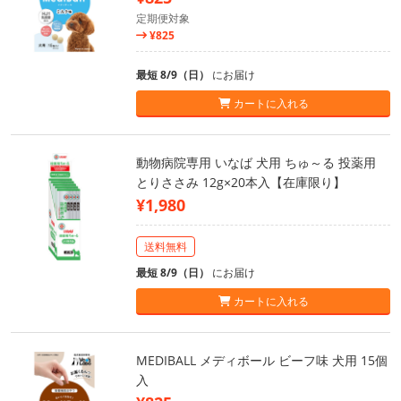
定期便対象
¥825
最短 8/9（日）
にお届け
カートに入れる
動物病院専用 いなば 犬用 ちゅ～る 投薬用
とりささみ 12g×20本入【在庫限り】
¥1,980
送料無料
最短 8/9（日）
にお届け
カートに入れる
MEDIBALL メディボール ビーフ味 犬用 15個
入