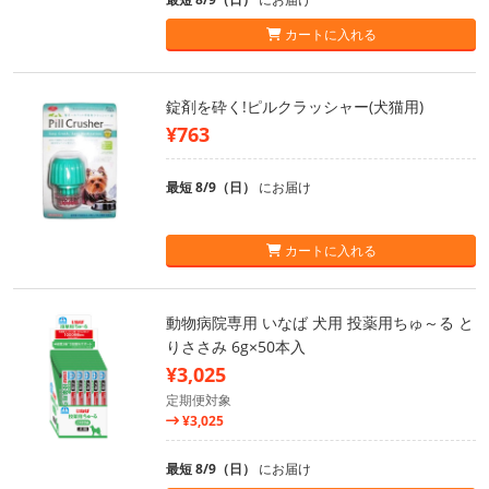
カートに入れる
錠剤を砕く!ピルクラッシャー(犬猫用)
¥763
最短 8/9（日）
にお届け
カートに入れる
動物病院専用 いなば 犬用 投薬用ちゅ～る と
りささみ 6g×50本入
¥3,025
定期便対象
¥3,025
最短 8/9（日）
にお届け