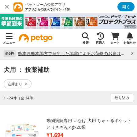
ペットゴーの公式アプリ
開く
アプリからの購入でポイント2倍
メニュー
検索
再購入
カート
お知らせ
熊本県熊本地方で発生した地震によるお荷物のお届け状況について （7/28）
全6件
犬用
： 投薬補助
在庫あり
絞り込み
1 - 24件（全 34件）
動物病院専用 いなば 犬用 ちゅ～るポケット
とりささみ 4g×20袋
¥1,694