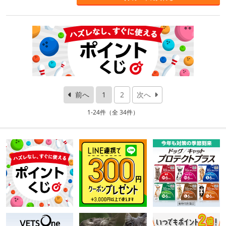
前へ
1
2
次へ
1-24件（全 34件）