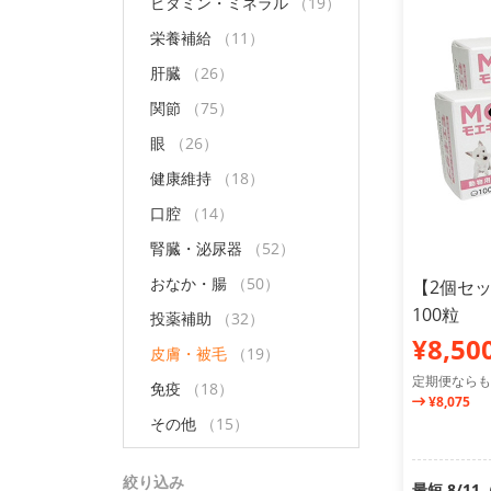
ビタミン・ミネラル
（19）
栄養補給
（11）
肝臓
（26）
関節
（75）
眼
（26）
健康維持
（18）
口腔
（14）
腎臓・泌尿器
（52）
おなか・腸
（50）
【2個セ
100粒
投薬補助
（32）
¥8,50
皮膚・被毛
（19）
定期便ならも
免疫
（18）
¥8,075
その他
（15）
絞り込み
最短 8/1