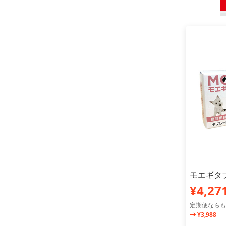
モエギタブ
¥4,27
定期便ならも
¥3,988