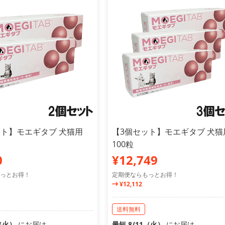
ット】モエギタブ 犬猫用
【3個セット】モエギタブ 犬猫
100粒
0
¥12,749
っとお得！
定期便ならもっとお得！
¥12,112
送料無料
1（火）
にお届け
最短 8/11（火）
にお届け