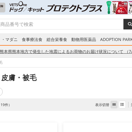
ミ・マダニ
食事療法食
総合栄養食
動物用医薬品
ADOPTION PARK
熊本県熊本地方で発生した地震によるお荷物のお届け状況について （7/
毛
 皮膚・被毛
表示切替
全 19件）