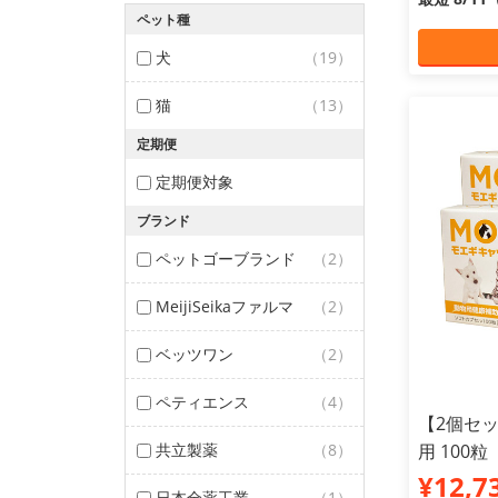
ペット種
犬
（19）
猫
（13）
定期便
定期便対象
ブランド
ペットゴーブランド
（2）
MeijiSeikaファルマ
（2）
ベッツワン
（2）
ペティエンス
（4）
【2個セ
共立製薬
（8）
用 100粒
¥12,7
日本全薬工業
（1）