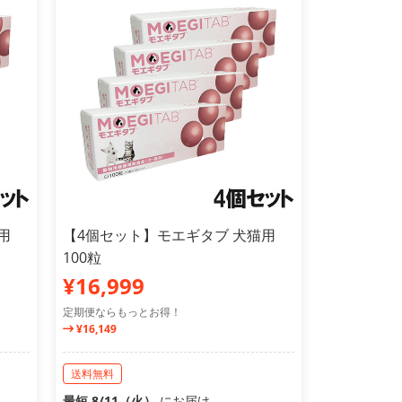
用
【4個セット】モエギタブ 犬猫用
100粒
¥16,999
定期便ならもっとお得！
¥16,149
送料無料
最短 8/11（火）
にお届け