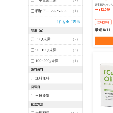
定期便ならも
¥12,099
明治アニマルヘルス
（1）
＋1件を全て表示
送料無料
最短 8/1
容量（g）
~50g未満
（2）
50~100g未満
（3）
100~200g未満
（1）
送料無料
送料無料
発送日
当日発送
配送方法
定期配送
（17）