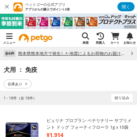
ペットゴーの公式アプリ
開く
アプリからの購入でポイント2倍
メニュー
検索
再購入
カート
お知らせ
熊本県熊本地方で発生した地震によるお荷物のお届け状況について （7/28）
全6件
犬用
： 免疫
在庫あり
絞り込み
1 - 18件（全 18件）
ピュリナ プロプラン ベテリナリー サプリメ
ント ドッグ フォーティフローラ 1gｘ10袋
¥1,914