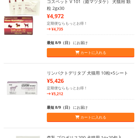
コスペット V 101（姫マツタケ） 犬猫用 顆
粒 2gx30
¥4,972
定期便ならもっとお得！
¥4,735
最短 8/9（日）
にお届け
カートに入れる
リンパクトデリタブ 犬猫用 10粒×5シート
¥5,426
定期便ならもっとお得！
¥5,212
最短 8/9（日）
にお届け
カートに入れる
森乳 プロポリス200 犬猫用 1g×20包入