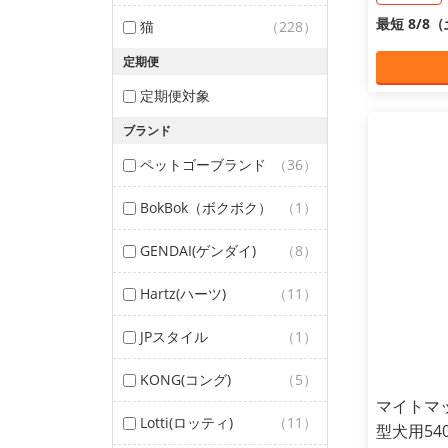
最短 8/8
猫
（228）
定期便
定期便対象
ブランド
ペットゴーブランド
（36）
BokBok（ボクボク）
（1）
GENDAI(ゲンダイ)
（8）
Hartz(ハーツ)
（11）
JPスタイル
（1）
KONG(コング)
（5）
マイトマ
Lotti(ロッティ)
（11）
型犬用54