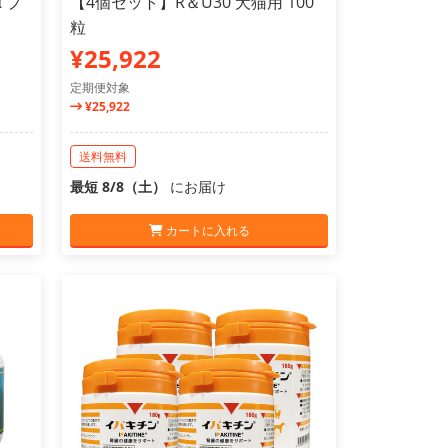
 プ
【4個セット】R＆U30 犬猫用 100
粒
¥25,922
定期便対象
¥25,922
送料無料
最短 8/8（土）
にお届け
カートに入れる