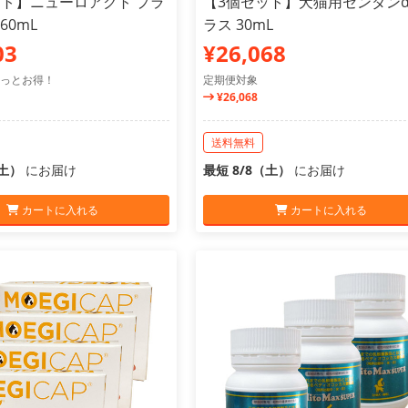
ット】ニューロアクト プラ
【3個セット】犬猫用センダンα
60mL
ラス 30mL
03
¥26,068
っとお得！
定期便対象
¥26,068
送料無料
（土）
にお届け
最短 8/8（土）
にお届け
カートに入れる
カートに入れる