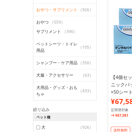
おやつ・サプリメント
（926）
おやつ
（559）
サプリメント
（390）
ペットシーツ・トイレ
（105）
用品
シャンプー・ケア用品
（350）
犬服・アクセサリー
（63）
【4個セ
ニックパッ
犬用品・グッズ・おも
（433）
×50シー
ちゃ
¥67,5
絞り込み
定期便対象
¥67,581
ペット種
犬
（926）
送料無料