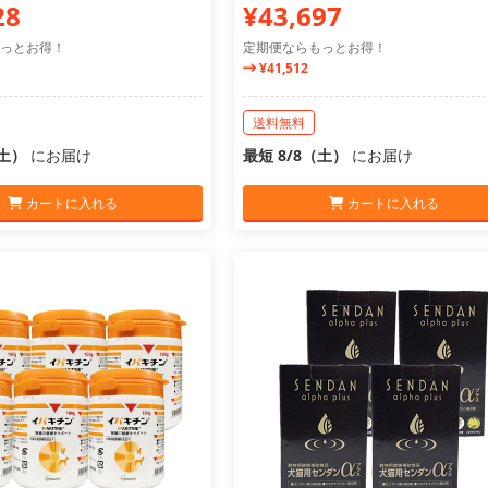
28
¥43,697
っとお得！
定期便ならもっとお得！
¥41,512
送料無料
（土）
にお届け
最短 8/8（土）
にお届け
カートに入れる
カートに入れる