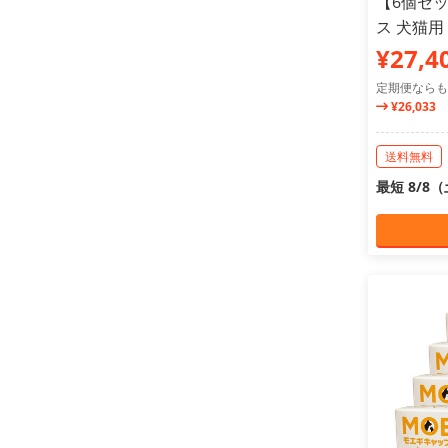
【6個セ
ス 犬猫用 
¥27,4
定期便ならも
¥26,033
送料無料
最短 8/8