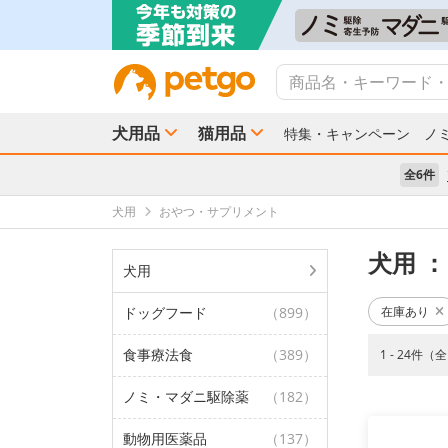
犬用品
猫用品
特集・キャンペーン
ノ
全6件
犬用
おやつ・サプリメント
犬用
：
犬用
ドッグフード
（899）
在庫あり
食事療法食
（389）
1 - 24件（
ノミ・マダニ駆除薬
（182）
動物用医薬品
（137）