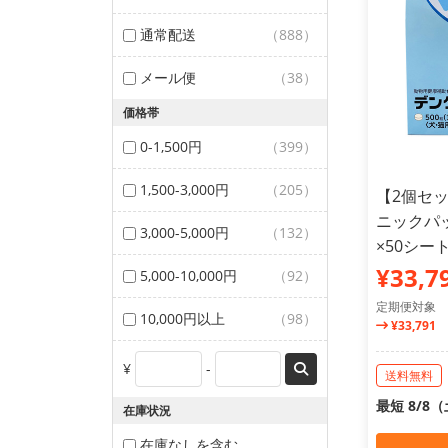
通常配送
（888）
メール便
（38）
価格帯
0-1,500円
（399）
1,500-3,000円
（205）
【2個セ
ニックパッ
3,000-5,000円
（132）
×50シー
¥33,7
5,000-10,000円
（92）
定期便対象
10,000円以上
（98）
¥33,791
¥
-
送料無料
最短 8/8
在庫状況
在庫なしを含む