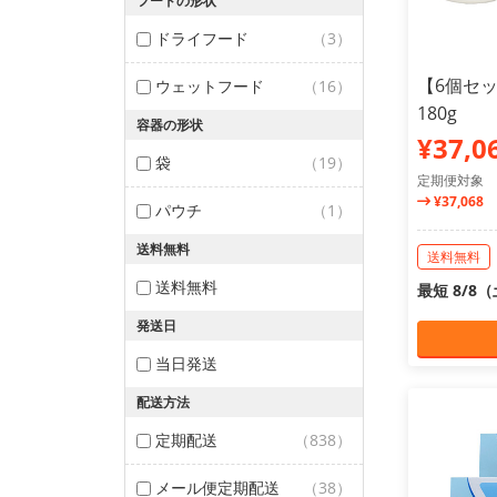
フードの形状
ドライフード
（3）
【6個セ
ウェットフード
（16）
180g
容器の形状
¥37,0
袋
（19）
定期便対象
¥37,068
パウチ
（1）
送料無料
送料無料
送料無料
最短 8/8
発送日
当日発送
配送方法
定期配送
（838）
メール便定期配送
（38）