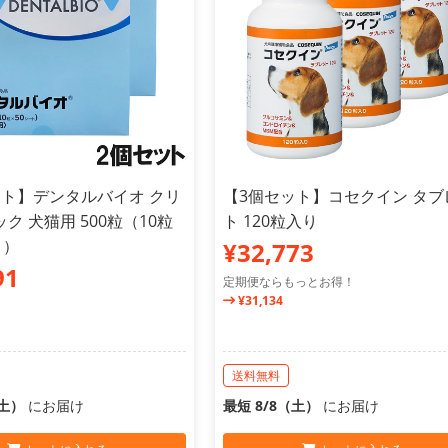
ット】デンタルバイオ クリ
【3個セット】コセクイン タブ
ク 犬猫用 500粒（10粒
ト 120粒入り
ト）
¥32,773
91
定期便ならもっとお得！
¥31,134
送料無料
（土）
にお届け
最短 8/8（土）
にお届け