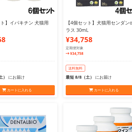
ット】イパキチン 犬猫用
【4個セット】犬猫用センダンα
ラス 30mL
68
¥34,758
定期便対象
¥34,758
送料無料
（土）
にお届け
最短 8/8（土）
にお届け
カートに入れる
カートに入れる