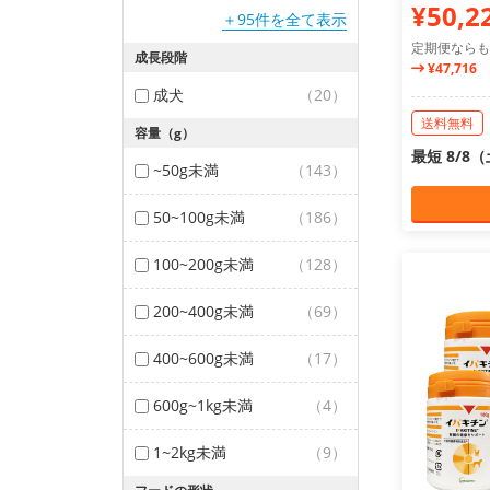
¥50,2
＋95件を全て表示
定期便ならも
成長段階
¥47,716
成犬
（20）
送料無料
容量（g）
最短 8/8
~50g未満
（143）
50~100g未満
（186）
100~200g未満
（128）
200~400g未満
（69）
400~600g未満
（17）
600g~1kg未満
（4）
1~2kg未満
（9）