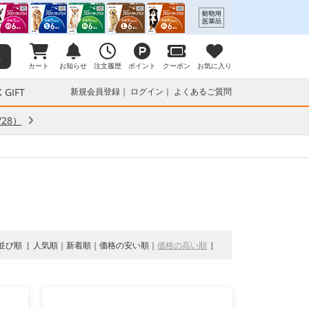
カート
お知らせ
注文履歴
ポイント
クーポン
お気に入り
 GIFT
新規会員登録
ログイン
よくあるご質問
28）
並び順
人気順
新着順
価格の安い順
価格の高い順