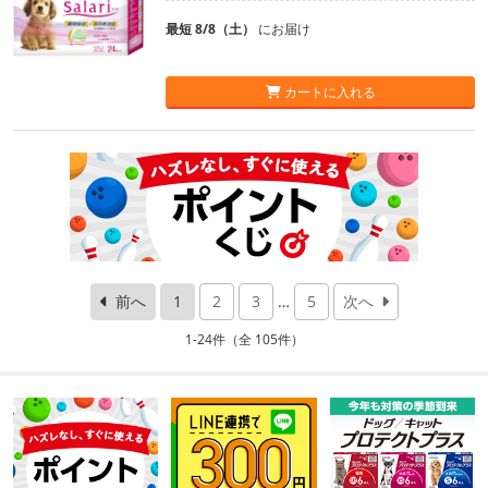
最短 8/8（土）
にお届け
カートに入れる
前へ
1
2
3
…
5
次へ
1-24件（全 105件）