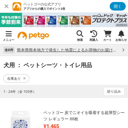
ペットゴーの公式アプリ
開く
アプリからの購入でポイント2倍
メニュー
検索
再購入
カート
お知らせ
熊本県熊本地方で発生した地震によるお荷物のお届け状況について （7/28）
全6件
犬用
： ペットシーツ・トイレ用品
在庫あり
絞り込み
1 - 24件（全 105件）
ペットゴー 炭でニオイを吸着する超厚型シー
ツ レギュラー 88枚
¥1,465