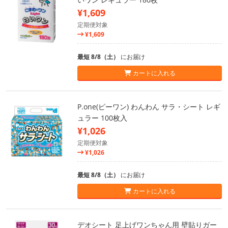
¥1,609
定期便対象
¥1,609
最短 8/8（土）
にお届け
カートに入れる
P.one(ピーワン) わんわん サラ・シート レギ
ュラー 100枚入
¥1,026
定期便対象
¥1,026
最短 8/8（土）
にお届け
カートに入れる
デオシート 足上げワンちゃん用 壁貼りガー