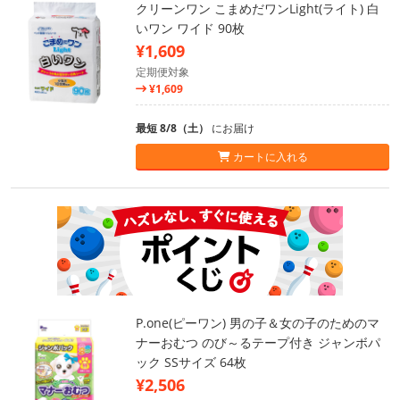
クリーンワン こまめだワンLight(ライト) 白
いワン ワイド 90枚
¥1,609
定期便対象
¥1,609
最短 8/8（土）
にお届け
カートに入れる
P.one(ピーワン) 男の子＆女の子のためのマ
ナーおむつ のび～るテープ付き ジャンボパ
ック SSサイズ 64枚
¥2,506