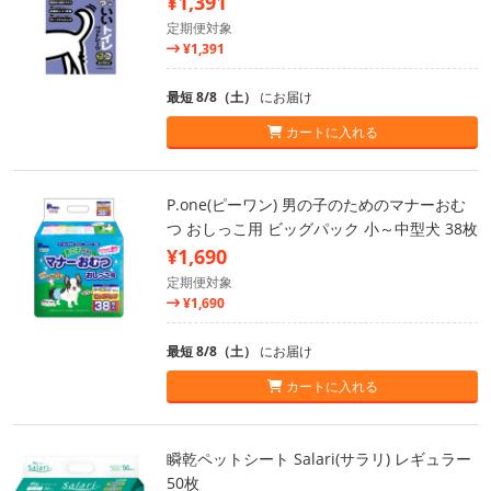
¥1,391
定期便対象
¥1,391
最短 8/8（土）
にお届け
カートに入れる
P.one(ピーワン) 男の子のためのマナーおむ
つ おしっこ用 ビッグパック 小～中型犬 38枚
¥1,690
定期便対象
¥1,690
最短 8/8（土）
にお届け
カートに入れる
瞬乾ペットシート Salari(サラリ) レギュラー
50枚