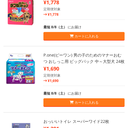
¥1,778
定期便対象
¥1,778
最短 8/8（土）
にお届け
カートに入れる
P.one(ピーワン) 男の子のためのマナーおむ
つ おしっこ用 ビッグパック 中～大型犬 24枚
¥1,690
定期便対象
¥1,690
最短 8/8（土）
にお届け
カートに入れる
おっいいトイレ スーパーワイド22枚