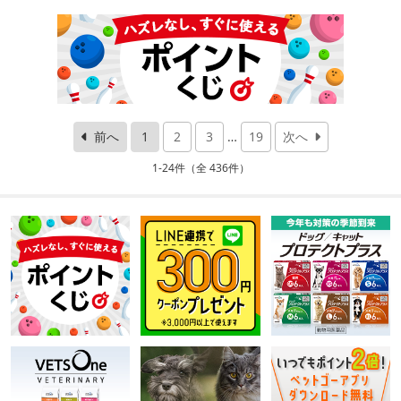
前へ
1
2
3
…
19
次へ
1-24件（全 436件）