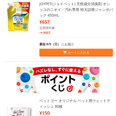
JOYPET(ジョイペット) 天然成分消臭剤 オシ
ッコのニオイ・汚れ専用 特大詰替ジャンボパ
ック 450mL
¥657
定期便対象
¥657
最短 8/9（日）
にお届け
カートに入れる
ペットゴー オリジナル ペット用ウェットテ
ィッシュ 80枚
¥150