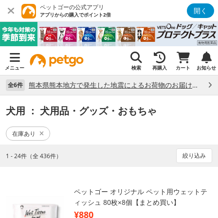
ペットゴーの公式アプリ
開く
アプリからの購入でポイント2倍
メニュー
検索
再購入
カート
お知らせ
熊本県熊本地方で発生した地震によるお荷物のお届け状況について （7/28）
全6件
犬用
： 犬用品・グッズ・おもちゃ
在庫あり
絞り込み
1 - 24件（全 436件）
ペットゴー オリジナル ペット用ウェットテ
ィッシュ 80枚×8個【まとめ買い】
¥880