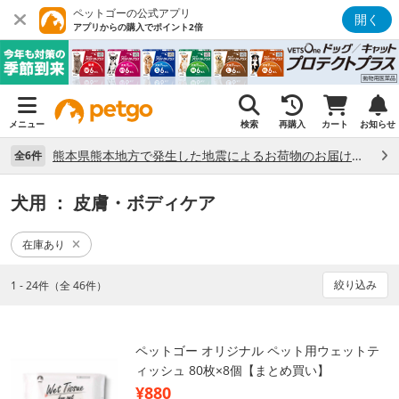
ペットゴーの公式アプリ
開く
アプリからの購入でポイント2倍
メニュー
検索
再購入
カート
お知らせ
熊本県熊本地方で発生した地震によるお荷物のお届け状況について （7/28）
全6件
犬用
： 皮膚・ボディケア
在庫あり
絞り込み
1 - 24件（全 46件）
ペットゴー オリジナル ペット用ウェットテ
ィッシュ 80枚×8個【まとめ買い】
¥880