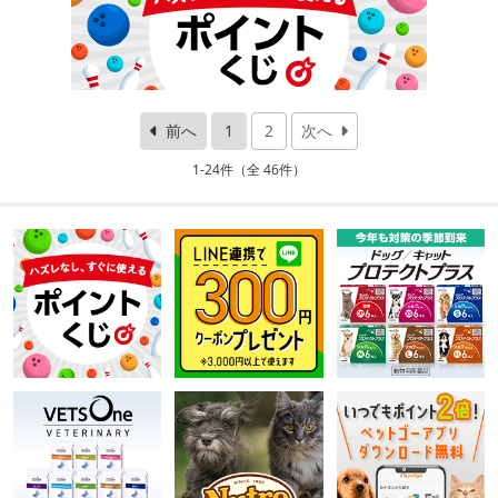
前へ
1
2
次へ
1-24件（全 46件）