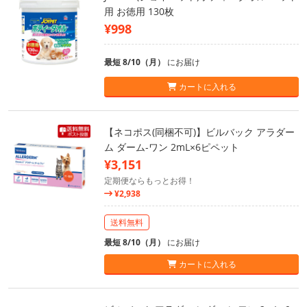
用 お徳用 130枚
¥998
最短 8/10（月）
にお届け
カートに入れる
【ネコポス(同梱不可)】ビルバック アラダー
ム ダーム-ワン 2mL×6ピペット
¥3,151
定期便ならもっとお得！
¥2,938
送料無料
最短 8/10（月）
にお届け
カートに入れる