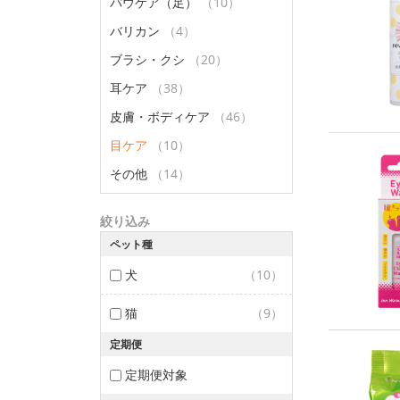
パウケア（足）
（10）
バリカン
（4）
ブラシ・クシ
（20）
耳ケア
（38）
皮膚・ボディケア
（46）
目ケア
（10）
その他
（14）
絞り込み
ペット種
犬
（10）
猫
（9）
定期便
定期便対象