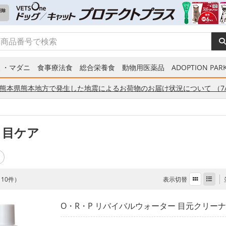
ミ・マダニ
食事療法食
総合栄養食
動物用医薬品
ADOPTION PARK
熊本県熊本地方で発生した地震によるお荷物のお届け状況について （7/
 目ケア
表示切替
全 10件）
O・R・P リバイバルウォーター 目元クリーナー