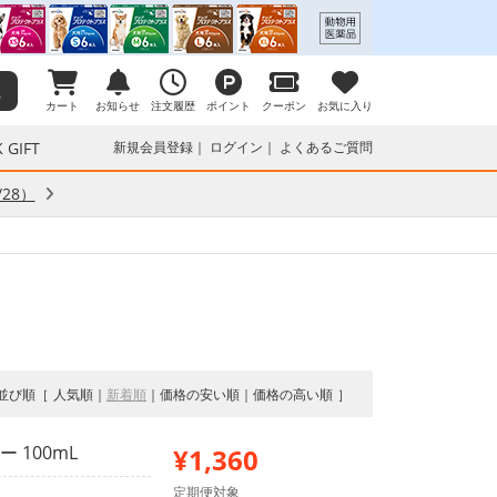
カート
お知らせ
注文履歴
ポイント
クーポン
お気に入り
 GIFT
新規会員登録
ログイン
よくあるご質問
28）
並び順
人気順
新着順
価格の安い順
価格の高い順
 100mL
¥1,360
定期便対象