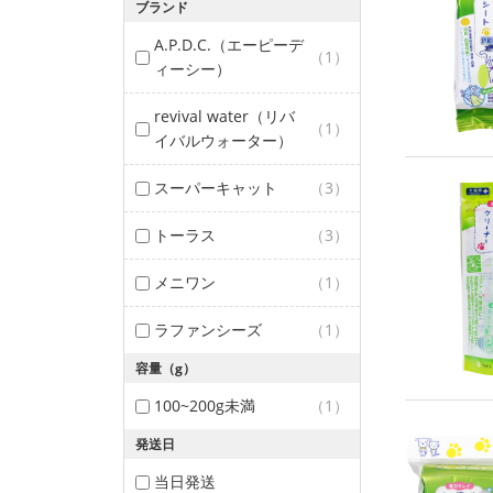
ブランド
A.P.D.C.（エーピーデ
（1）
ィーシー）
revival water（リバ
（1）
イバルウォーター）
スーパーキャット
（3）
トーラス
（3）
メニワン
（1）
ラファンシーズ
（1）
容量（g）
100~200g未満
（1）
発送日
当日発送