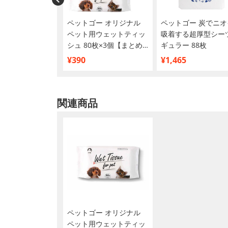
カナン BHN プ
ペットゴー オリジナル
ペットゴー 炭でニオ
犬用 1.5kg
ペット用ウェットティッ
吸着する超厚型シーツ
シュ 80枚×3個【まとめ
ギュラー 88枚
買い】
¥390
¥1,465
関連商品
ペットゴー オリジナル
ペット用ウェットティッ