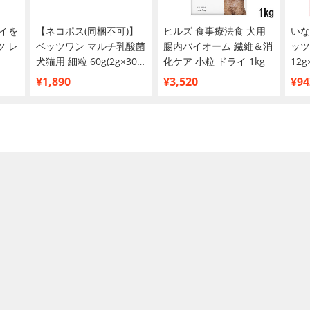
イを
【ネコポス(同梱不可)】
ヒルズ 食事療法食 犬用
いな
 レ
ベッツワン マルチ乳酸菌
腸内バイオーム 繊維＆消
ッツ
犬猫用 細粒 60g(2g×30
化ケア 小粒 ドライ 1kg
12g
包)
¥1,890
¥3,520
¥94