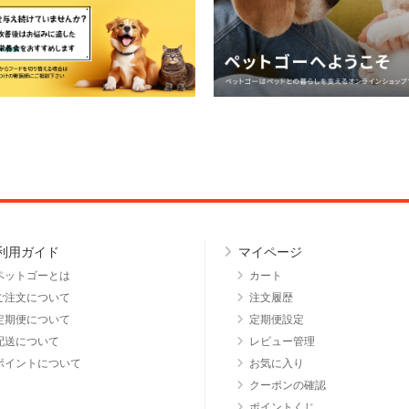
利用ガイド
マイページ
ペットゴーとは
カート
ご注文について
注文履歴
定期便について
定期便設定
配送について
レビュー管理
ポイントについて
お気に入り
クーポンの確認
ポイントくじ