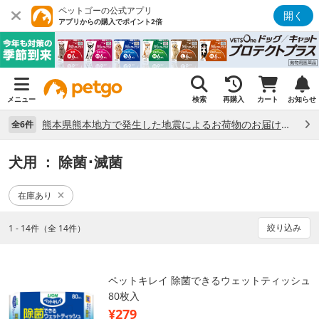
ペットゴーの公式アプリ
開く
アプリからの購入でポイント2倍
メニュー
検索
再購入
カート
お知らせ
熊本県熊本地方で発生した地震によるお荷物のお届け状況について （7/28）
全6件
犬用
： 除菌･滅菌
在庫あり
絞り込み
1 - 14件（全 14件）
ペットキレイ 除菌できるウェットティッシュ
80枚入
¥279