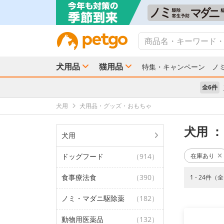
犬用品
猫用品
特集・キャンペーン
ノ
全6件
犬用
犬用品・グッズ・おもちゃ
犬用
：
犬用
ドッグフード
（914）
在庫あり
食事療法食
（390）
1 - 24件（
ノミ・マダニ駆除薬
（182）
動物用医薬品
（132）