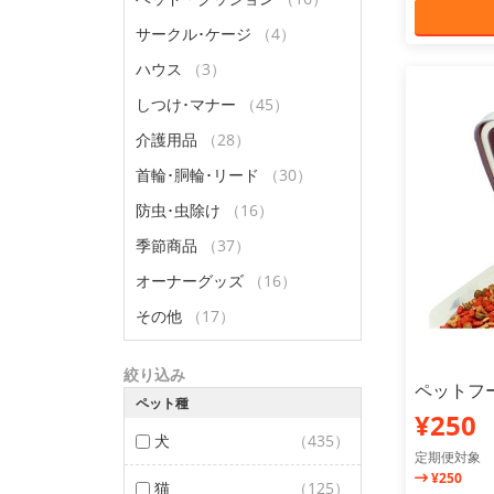
サークル･ケージ
（4）
ハウス
（3）
しつけ･マナー
（45）
介護用品
（28）
首輪･胴輪･リード
（30）
防虫･虫除け
（16）
季節商品
（37）
オーナーグッズ
（16）
その他
（17）
絞り込み
ペットフ
ペット種
¥250
犬
（435）
定期便対象
¥250
猫
（125）