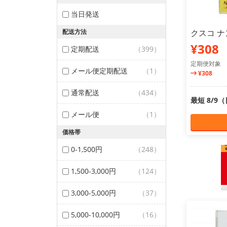
当日発送
配送方法
クスコ ナ
¥308
定期配送
（399）
定期便対象
メール便定期配送
（1）
¥308
通常配送
（434）
最短 8/9
メール便
（1）
価格帯
0-1,500円
（248）
1,500-3,000円
（124）
3,000-5,000円
（37）
5,000-10,000円
（16）