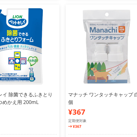
レイ 除菌できるふきとり
マナッチ ワンタッチキャップ 白
めかえ用 200mL
個
¥367
定期便対象
¥367