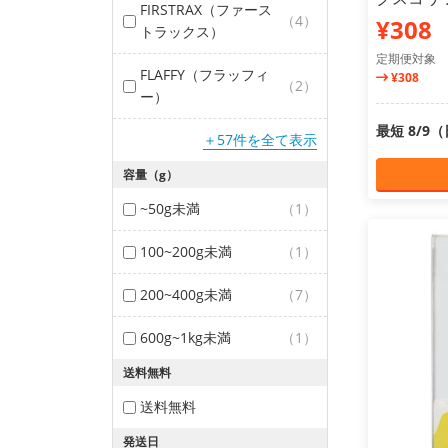
FIRSTRAX（ファース
（4）
¥308
トラックス）
定期便対象
FLAFFY（フラッフィ
¥308
（2）
ー）
最短 8/9
＋57件を全て表示
容量（g）
~50g未満
（1）
100~200g未満
（1）
200~400g未満
（7）
600g~1kg未満
（1）
送料無料
送料無料
発送日