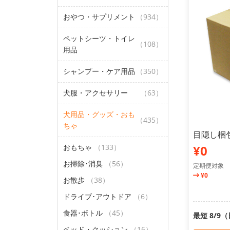
おやつ・サプリメント
（934）
ペットシーツ・トイレ
（108）
用品
シャンプー・ケア用品
（350）
犬服・アクセサリー
（63）
犬用品・グッズ・おも
（435）
ちゃ
目隠し梱
おもちゃ
（133）
¥0
お掃除･消臭
（56）
定期便対象
¥0
お散歩
（38）
ドライブ･アウトドア
（6）
食器･ボトル
（45）
最短 8/9
ベッド・クッション
（16）