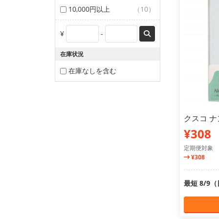
10,000円以上
（10）
¥
-
在庫状況
在庫なしを含む
クスコ ナ
¥308
定期便対象
¥308
最短 8/9