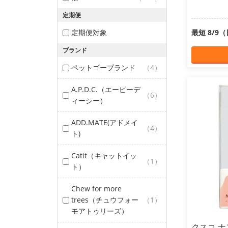
定期便
定期便対象
最短 8/9
ブランド
ペットゴーブランド
（4）
A.P.D.C.（エーピーデ
（6）
ィーシー）
ADD.MATE(アドメイ
（4）
ト)
Catit（キャットイッ
（1）
ト）
Chew for more
trees（チュウフォー
（1）
モアトゥリーズ）
クスコ ナ