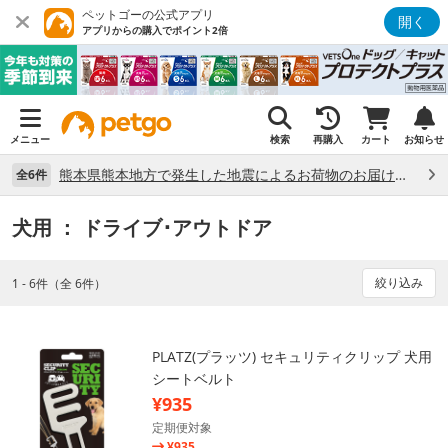
ペットゴーの公式アプリ
開く
アプリからの購入でポイント2倍
メニュー
検索
再購入
カート
お知らせ
熊本県熊本地方で発生した地震によるお荷物のお届け状況について （7/28）
全6件
犬用
： ドライブ･アウトドア
絞り込み
1 - 6件（全 6件）
PLATZ(プラッツ) セキュリティクリップ 犬用
シートベルト
¥935
定期便対象
¥935