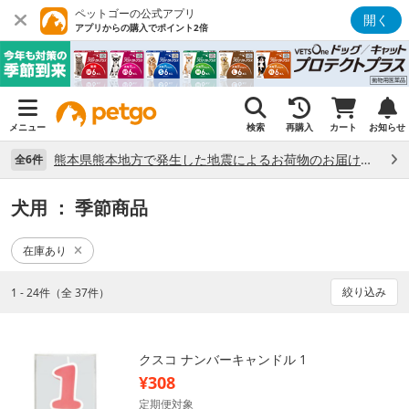
ペットゴーの公式アプリ
開く
アプリからの購入でポイント2倍
メニュー
検索
再購入
カート
お知らせ
熊本県熊本地方で発生した地震によるお荷物のお届け状況について （7/28）
全6件
犬用
： 季節商品
在庫あり
絞り込み
1 - 24件（全 37件）
クスコ ナンバーキャンドル 1
¥308
定期便対象