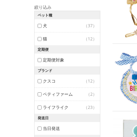
絞り込み
ペット種
犬
（37）
猫
（12）
定期便
定期便対象
ブランド
クスコ
（12）
ペティファーム
（2）
ライフライク
（23）
発送日
当日発送