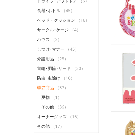
ドライブ･アウトドア
（6）
食器･ボトル
（45）
ベッド・クッション
（16）
サークル･ケージ
（4）
ハウス
（3）
しつけ･マナー
（45）
介護用品
（28）
首輪･胴輪･リード
（30）
防虫･虫除け
（16）
季節商品
（37）
夏物
（1）
その他
（36）
オーナーグッズ
（16）
その他
（17）