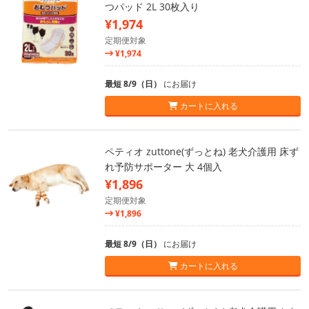
つパッド 2L 30枚入り
¥1,974
定期便対象
¥1,974
最短 8/9（日）
にお届け
カートに入れる
ペティオ zuttone(ずっとね) 老犬介護用 床ず
れ予防サポーター 大 4個入
¥1,896
定期便対象
¥1,896
最短 8/9（日）
にお届け
カートに入れる