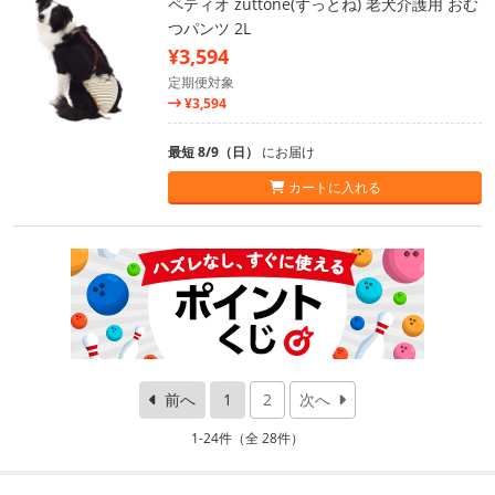
ペティオ zuttone(ずっとね) 老犬介護用 おむ
つパンツ 2L
¥3,594
定期便対象
¥3,594
最短 8/9（日）
にお届け
カートに入れる
前へ
1
2
次へ
1-24件（全 28件）