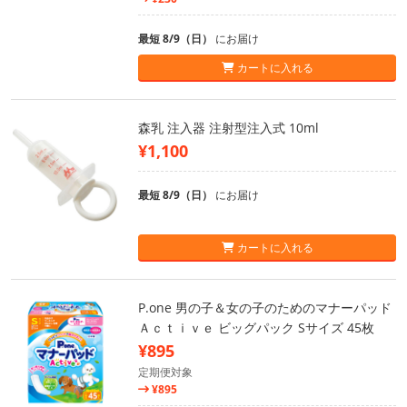
最短 8/9（日）
にお届け
カートに入れる
森乳 注入器 注射型注入式 10ml
¥1,100
最短 8/9（日）
にお届け
カートに入れる
P.one 男の子＆女の子のためのマナーパッド
Ａｃｔｉｖｅ ビッグパック Sサイズ 45枚
¥895
定期便対象
¥895