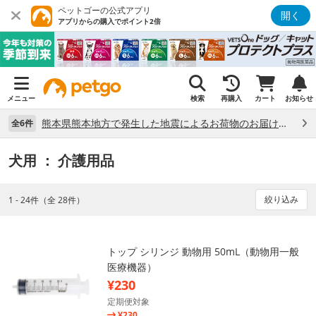
ペットゴーの公式アプリ
開く
アプリからの購入でポイント2倍
メニュー
検索
再購入
カート
お知らせ
熊本県熊本地方で発生した地震によるお荷物のお届け状況について （7/28）
全6件
犬用
： 介護用品
絞り込み
1 - 24件（全 28件）
トップ シリンジ 動物用 50mL（動物用一般
医療機器）
¥230
定期便対象
¥230