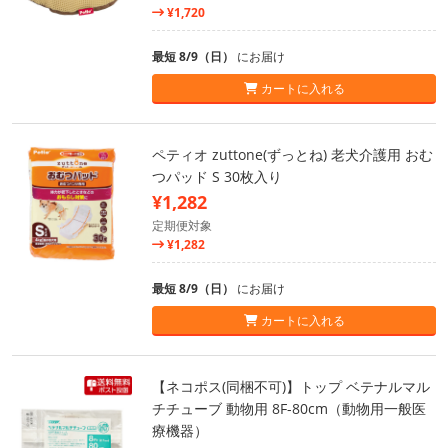
¥1,720
最短 8/9（日）
にお届け
カートに入れる
ペティオ zuttone(ずっとね) 老犬介護用 おむ
つパッド S 30枚入り
¥1,282
定期便対象
¥1,282
最短 8/9（日）
にお届け
カートに入れる
【ネコポス(同梱不可)】トップ ベテナルマル
チチューブ 動物用 8F-80cm（動物用一般医
療機器）