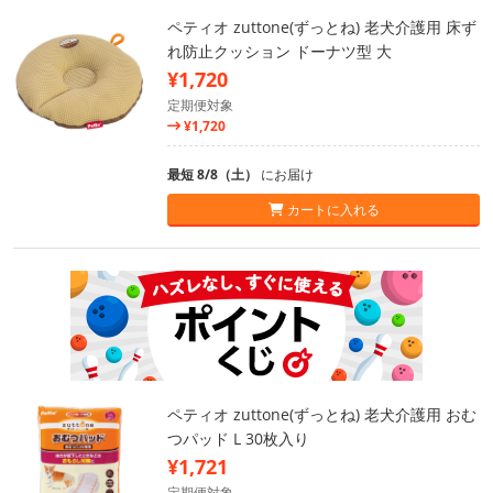
ペティオ zuttone(ずっとね) 老犬介護用 床ず
れ防止クッション ドーナツ型 大
¥1,720
定期便対象
¥1,720
最短 8/8（土）
にお届け
カートに入れる
ペティオ zuttone(ずっとね) 老犬介護用 おむ
つパッド L 30枚入り
¥1,721
定期便対象