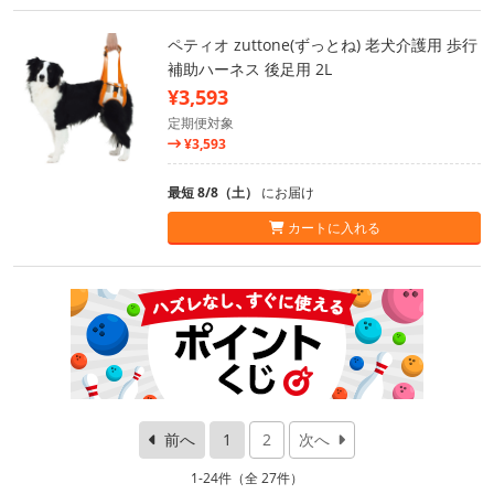
ペティオ zuttone(ずっとね) 老犬介護用 歩行
補助ハーネス 後足用 2L
¥3,593
定期便対象
¥3,593
最短 8/8（土）
にお届け
カートに入れる
前へ
1
2
次へ
1-24件（全 27件）