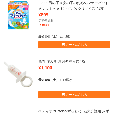
P.one 男の子＆女の子のためのマナーパッド
Ａｃｔｉｖｅ ビッグパック Sサイズ 45枚
¥895
定期便対象
¥895
最短 8/8（土）
にお届け
カートに入れる
森乳 注入器 注射型注入式 10ml
¥1,100
最短 8/8（土）
にお届け
カートに入れる
ペティオ zuttone(ずっとね) 老犬介護用 床ず