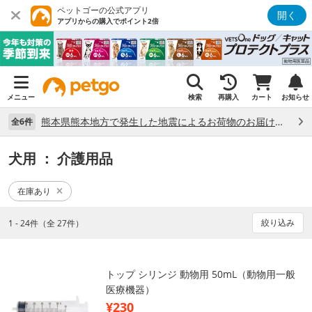
ペットゴーの公式アプリ
開く
アプリからの購入でポイント2倍
メニュー
検索
再購入
カート
お知らせ
熊本県熊本地方で発生した地震によるお荷物のお届け状況について （7/28）
全6件
犬用
： 介護用品
在庫あり
絞り込み
1 - 24件（全 27件）
トップ シリンジ 動物用 50mL（動物用一般
医療機器）
¥230