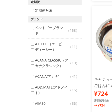
定期便
定期便対象
ブランド
ペットゴーブラン
（158）
ド
A.P.D.C.（エーピー
（11）
ディーシー）
ACANA CLASSIC（ア
（10）
カナクラシック）
ACANA(アカナ)
（41）
キャティ
ごはんにゃ
ADD.MATE(アドメイ
（16）
¥724
ト)
定期便対象
AIM30
（36）
¥724