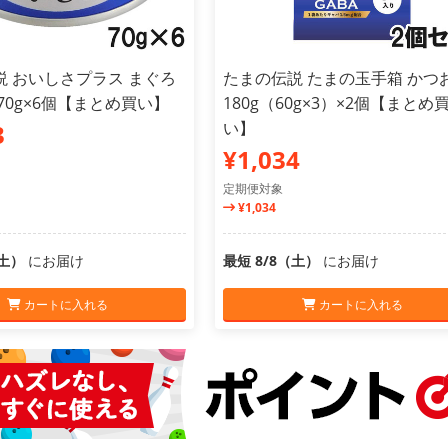
説 おいしさプラス まぐろ
たまの伝説 たまの玉手箱 かつ
70g×6個【まとめ買い】
180g（60g×3）×2個【まとめ
い】
3
¥1,034
定期便対象
¥1,034
（土）
にお届け
最短 8/8（土）
にお届け
カートに入れる
カートに入れる