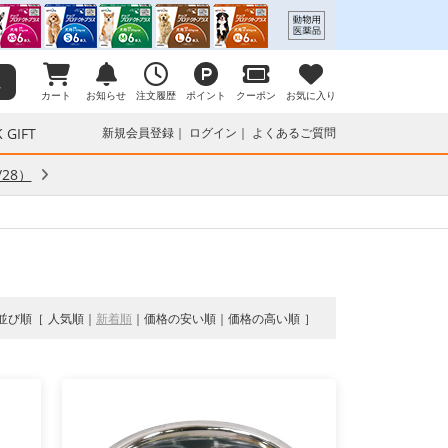
カート
お知らせ
注文履歴
ポイント
クーポン
お気に入り
 GIFT
新規会員登録
ログイン
よくあるご質問
28）
並び順
人気順
新着順
価格の安い順
価格の高い順