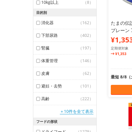
10kg以上
（8）
目的別
消化器
（162）
たまの伝
プレーン 
下部尿路
（402）
¥1,35
腎臓
（197）
定期便対象
¥1,353
体重管理
（146）
皮膚
（62）
最短 8/8
避妊・去勢
（101）
高齢
（222）
＋10件を全て表示
フードの形状
ドライフード
（1279）