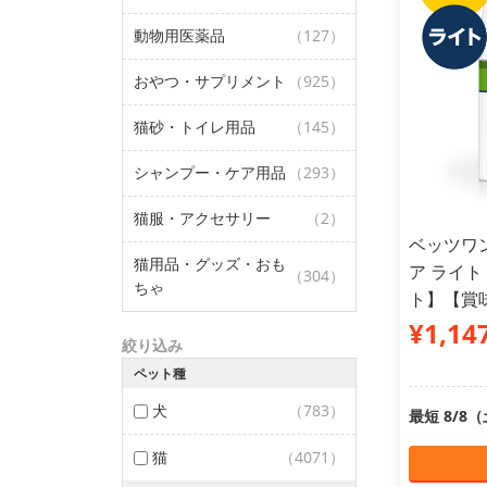
動物用医薬品
（127）
おやつ・サプリメント
（925）
猫砂・トイレ用品
（145）
シャンプー・ケア用品
（293）
猫服・アクセサリー
（2）
ベッツワン
猫用品・グッズ・おも
ア ライト
（304）
ちゃ
ト】【賞味
¥1,14
絞り込み
ペット種
犬
（783）
最短 8/8
猫
（4071）