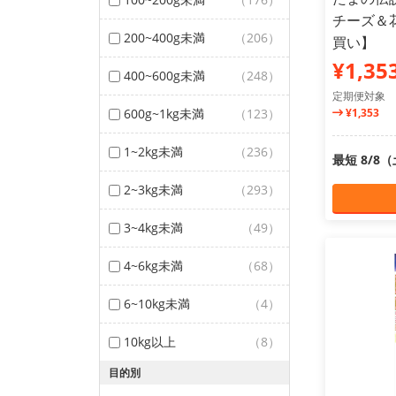
チーズ＆花
200~400g未満
（206）
買い】
¥1,35
400~600g未満
（248）
定期便対象
600g~1kg未満
（123）
¥1,353
1~2kg未満
（236）
最短 8/8
2~3kg未満
（293）
3~4kg未満
（49）
4~6kg未満
（68）
6~10kg未満
（4）
10kg以上
（8）
目的別