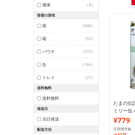
液体
（8）
容器の形状
袋
（846）
箱
（53）
パウチ
（572）
缶
（164）
トレイ
（27）
送料無料
送料無料
たまの伝
発送日
ミリー缶 
¥779
当日発送
定期便対象
配送方法
¥779