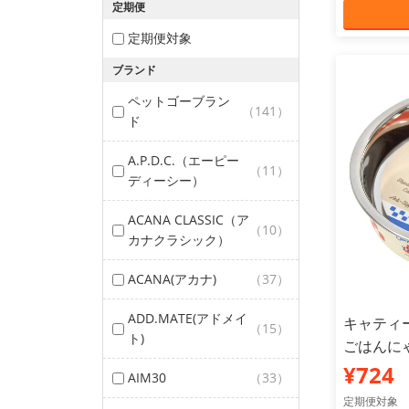
定期便
定期便対象
ブランド
ペットゴーブラン
（141）
ド
A.P.D.C.（エーピー
（11）
ディーシー）
ACANA CLASSIC（ア
（10）
カナクラシック）
ACANA(アカナ)
（37）
ADD.MATE(アドメイ
キャティ
（15）
ト)
ごはんにゃ
¥724
AIM30
（33）
定期便対象