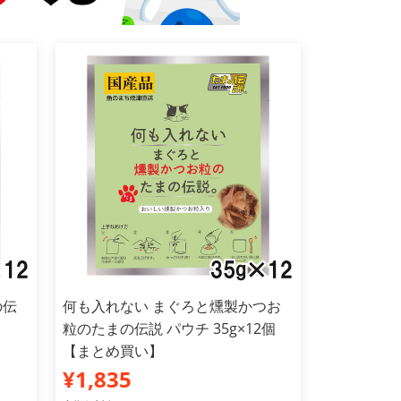
の伝
何も入れない まぐろと燻製かつお
粒のたまの伝説 パウチ 35g×12個
【まとめ買い】
¥1,835