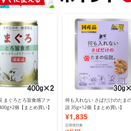
説 まぐろとろ旨食感ファ
何も入れない さばだけのたま
400g×2個【まとめ買い】
説 35g×12個【まとめ買い】
¥1,835
定期便対象
¥1,835