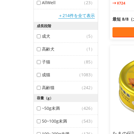
AllWell
（23）
¥724
＋214件を全て表示
最短 8/8
成長段階
成犬
（5）
高齢犬
（1）
子猫
（85）
成猫
（1083）
高齢猫
（242）
容量（g）
~50g未満
（426）
50~100g未満
（543）
たまの伝
100~200g未満
（176）