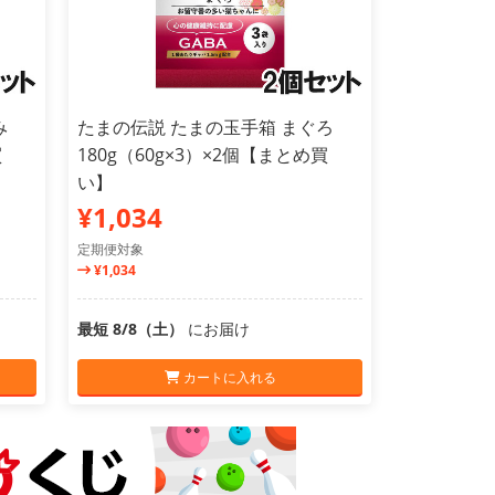
み
たまの伝説 たまの玉手箱 まぐろ
買
180g（60g×3）×2個【まとめ買
い】
¥1,034
定期便対象
¥1,034
最短 8/8（土）
にお届け
カートに入れる