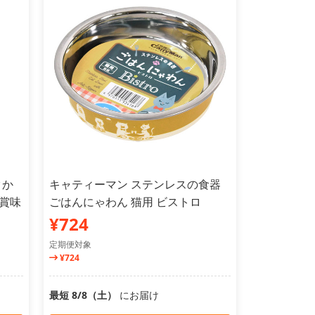
クか
キャティーマン ステンレスの食器
【賞味
ごはんにゃわん 猫用 ビストロ
¥724
定期便対象
¥724
最短 8/8（土）
にお届け