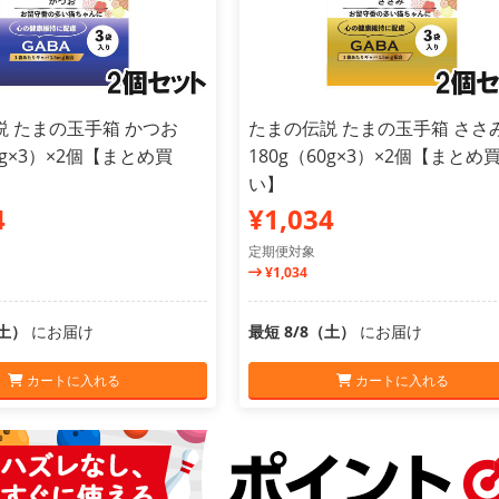
説 たまの玉手箱 かつお
たまの伝説 たまの玉手箱 ささ
0g×3）×2個【まとめ買
180g（60g×3）×2個【まとめ
い】
4
¥1,034
定期便対象
¥1,034
（土）
にお届け
最短 8/8（土）
にお届け
カートに入れる
カートに入れる