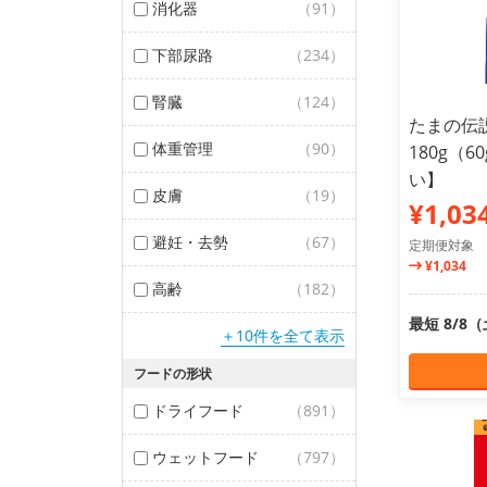
消化器
（91）
下部尿路
（234）
腎臓
（124）
たまの伝
体重管理
（90）
180g（6
い】
皮膚
（19）
¥1,03
避妊・去勢
（67）
定期便対象
¥1,034
高齢
（182）
最短 8/8
＋10件を全て表示
フードの形状
ドライフード
（891）
ウェットフード
（797）