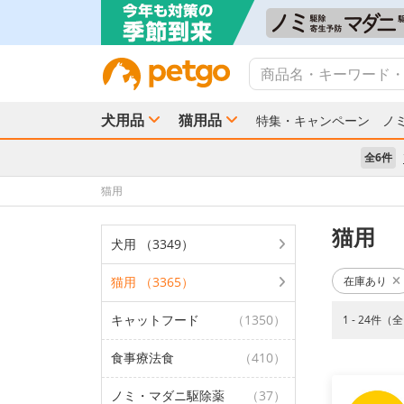
犬用品
猫用品
特集・キャンペーン
ノ
全6件
猫用
猫用
犬用 （3349）
猫用 （3365）
在庫あり
キャットフード
（1350）
1 - 24件（全
食事療法食
（410）
ノミ・マダニ駆除薬
（37）