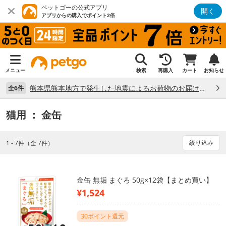
ペットゴーの公式アプリ
開く
アプリからの購入でポイント2倍
メニュー
検索
再購入
カート
お知らせ
熊本県熊本地方で発生した地震によるお荷物のお届け状況について （7/28）
全6件
猫用
： 金缶
絞り込み
1 - 7件（全 7件）
金缶 無垢 まぐろ 50g×12袋【まとめ買い】
¥1,524
30ポイント還元