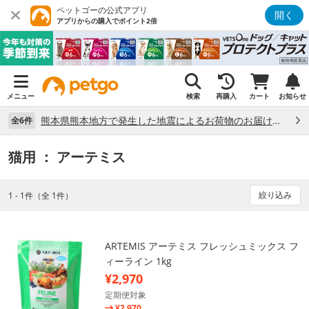
ペットゴーの公式アプリ
開く
アプリからの購入でポイント2倍
メニュー
検索
再購入
カート
お知らせ
熊本県熊本地方で発生した地震によるお荷物のお届け状況について （7/28）
全6件
猫用
： アーテミス
絞り込み
1 - 1件（全 1件）
ARTEMIS アーテミス フレッシュミックス フ
ィーライン 1kg
¥2,970
定期便対象
¥2,970