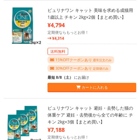
ピュリナワン キャット 美味を求める成猫用
1歳以上 チキン 2kg×2個【まとめ買い】
¥4,794
定期便ならもっとお得！
¥4,314
送料無料
15%OFFクーポンあり
通常注文のみ
30%OFFクーポンあり
定期便のみ
最短 8/8（土）
にお届け
カートに入れる
ピュリナワン キャット 避妊・去勢した猫の
体重ケア 避妊・去勢後から全ての年齢に チ
キン 2kg×3個【まとめ買い】
¥7,188
定期便ならもっとお得！