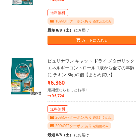
送料無料
10%OFFクーポンあり
通常注文のみ
最短 8/8（土）
にお届け
カートに入れる
ピュリナワン キャット ドライ メタボリック
エネルギーコントロール 1歳から全ての年齢
に チキン 3kg×2個【まとめ買い】
¥6,360
定期便ならもっとお得！
¥5,724
送料無料
20%OFFクーポンあり
通常注文のみ
30%OFFクーポンあり
定期便のみ
最短 8/8（土）
にお届け