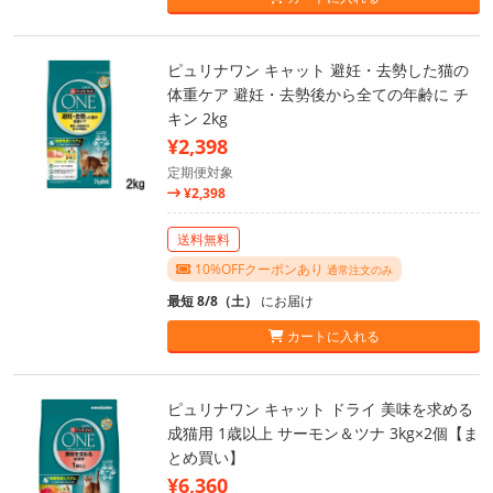
ピュリナワン キャット 避妊・去勢した猫の
体重ケア 避妊・去勢後から全ての年齢に チ
キン 2kg
¥2,398
定期便対象
¥2,398
送料無料
10%OFFクーポンあり
通常注文のみ
最短 8/8（土）
にお届け
カートに入れる
ピュリナワン キャット ドライ 美味を求める
成猫用 1歳以上 サーモン＆ツナ 3kg×2個【ま
とめ買い】
¥6,360