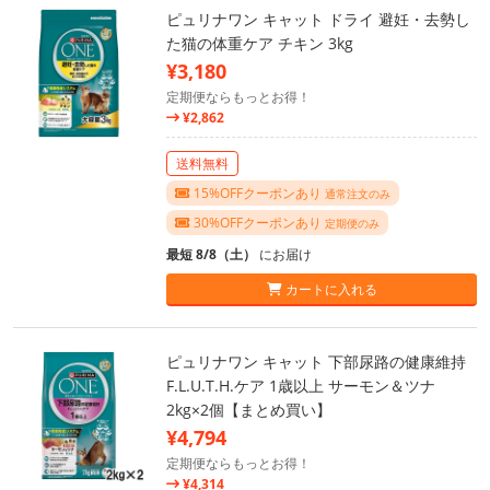
ピュリナワン キャット ドライ 避妊・去勢し
た猫の体重ケア チキン 3kg
¥3,180
定期便ならもっとお得！
¥2,862
送料無料
15%OFFクーポンあり
通常注文のみ
30%OFFクーポンあり
定期便のみ
最短 8/8（土）
にお届け
カートに入れる
ピュリナワン キャット 下部尿路の健康維持
F.L.U.T.H.ケア 1歳以上 サーモン＆ツナ
2kg×2個【まとめ買い】
¥4,794
定期便ならもっとお得！
¥4,314