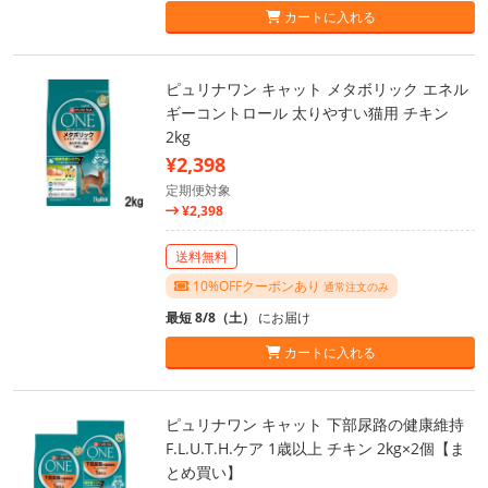
カートに入れる
ピュリナワン キャット メタボリック エネル
ギーコントロール 太りやすい猫用 チキン
2kg
¥2,398
定期便対象
¥2,398
送料無料
10%OFFクーポンあり
通常注文のみ
最短 8/8（土）
にお届け
カートに入れる
ピュリナワン キャット 下部尿路の健康維持
F.L.U.T.H.ケア 1歳以上 チキン 2kg×2個【ま
とめ買い】