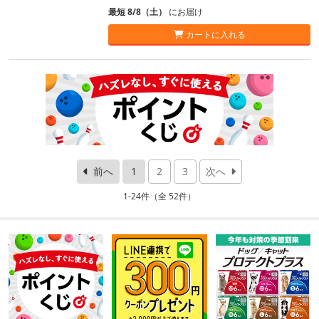
最短 8/8（土）
にお届け
カートに入れる
前へ
1
2
3
次へ
1-24件（全 52件）