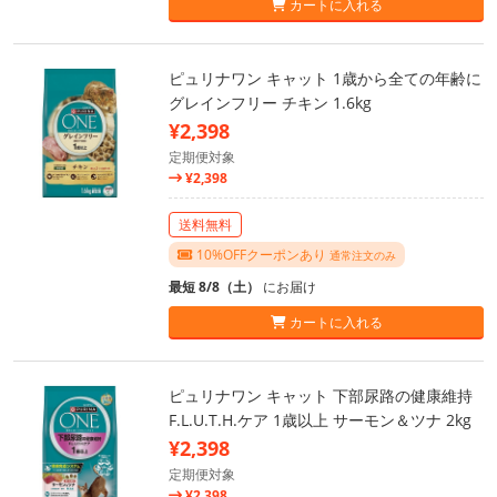
カートに入れる
ピュリナワン キャット 1歳から全ての年齢に
グレインフリー チキン 1.6kg
¥2,398
定期便対象
¥2,398
送料無料
10%OFFクーポンあり
通常注文のみ
最短 8/8（土）
にお届け
カートに入れる
ピュリナワン キャット 下部尿路の健康維持
F.L.U.T.H.ケア 1歳以上 サーモン＆ツナ 2kg
¥2,398
定期便対象
¥2,398