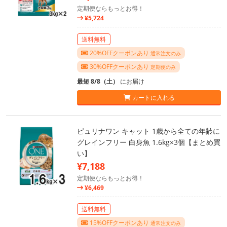
定期便ならもっとお得！
¥5,724
送料無料
20%OFFクーポンあり
通常注文のみ
30%OFFクーポンあり
定期便のみ
最短 8/8（土）
にお届け
カートに入れる
ピュリナワン キャット 1歳から全ての年齢に
グレインフリー 白身魚 1.6kg×3個【まとめ買
い】
¥7,188
定期便ならもっとお得！
¥6,469
送料無料
15%OFFクーポンあり
通常注文のみ