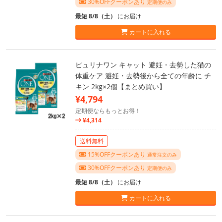
30%OFFクーポンあり
定期便のみ
最短 8/8（土）
にお届け
カートに入れる
ピュリナワン キャット 避妊・去勢した猫の
体重ケア 避妊・去勢後から全ての年齢に チ
キン 2kg×2個【まとめ買い】
¥4,794
定期便ならもっとお得！
¥4,314
送料無料
15%OFFクーポンあり
通常注文のみ
30%OFFクーポンあり
定期便のみ
最短 8/8（土）
にお届け
カートに入れる