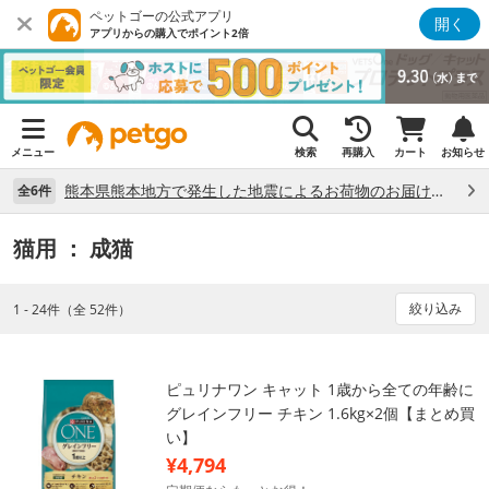
ペットゴーの公式アプリ
開く
アプリからの購入でポイント2倍
メニュー
検索
再購入
カート
お知らせ
熊本県熊本地方で発生した地震によるお荷物のお届け状況について （7/28）
全6件
猫用
： 成猫
絞り込み
1 - 24件（全 52件）
ピュリナワン キャット 1歳から全ての年齢に
グレインフリー チキン 1.6kg×2個【まとめ買
い】
¥4,794