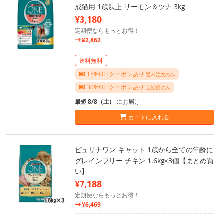
成猫用 1歳以上 サーモン＆ツナ 3kg
¥3,180
定期便ならもっとお得！
¥2,862
送料無料
15%OFFクーポンあり
通常注文のみ
30%OFFクーポンあり
定期便のみ
最短 8/8（土）
にお届け
カートに入れる
ピュリナワン キャット 1歳から全ての年齢に
グレインフリー チキン 1.6kg×3個【まとめ買
い】
¥7,188
定期便ならもっとお得！
¥6,469