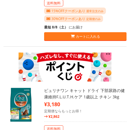
送料無料
15%OFFクーポンあり
通常注文のみ
30%OFFクーポンあり
定期便のみ
最短 8/8（土）
にお届け
カートに入れる
ピュリナワン キャット ドライ 下部尿路の健
康維持F.L.U.T.H.ケア 1歳以上 チキン 3kg
¥3,180
定期便ならもっとお得！
¥2,862
送料無料