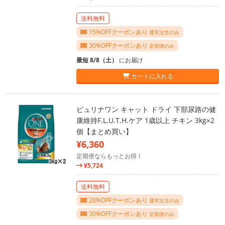
送料無料
15%OFFクーポンあり
通常注文のみ
30%OFFクーポンあり
定期便のみ
最短 8/8（土）
にお届け
カートに入れる
ピュリナワン キャット ドライ 下部尿路の健
康維持F.L.U.T.H.ケア 1歳以上 チキン 3kg×2
個【まとめ買い】
¥6,360
定期便ならもっとお得！
¥5,724
送料無料
20%OFFクーポンあり
通常注文のみ
30%OFFクーポンあり
定期便のみ