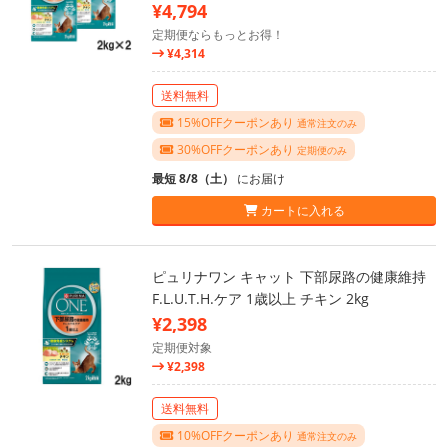
¥4,794
定期便ならもっとお得！
¥4,314
送料無料
15%OFFクーポンあり
通常注文のみ
30%OFFクーポンあり
定期便のみ
最短 8/8（土）
にお届け
カートに入れる
ピュリナワン キャット 下部尿路の健康維持
F.L.U.T.H.ケア 1歳以上 チキン 2kg
¥2,398
定期便対象
¥2,398
送料無料
10%OFFクーポンあり
通常注文のみ