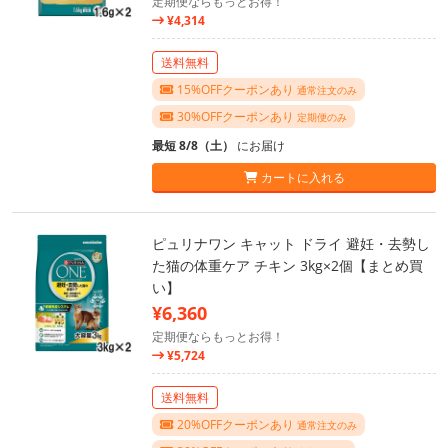
定期便ならもっとお得！
¥4,314
送料無料
15%OFFクーポンあり
通常注文のみ
30%OFFクーポンあり
定期便のみ
最短 8/8（土）
にお届け
カートに入れる
ピュリナワン キャット ドライ 避妊・去勢し
た猫の体重ケア チキン 3kg×2個【まとめ買
い】
¥6,360
定期便ならもっとお得！
¥5,724
送料無料
20%OFFクーポンあり
通常注文のみ