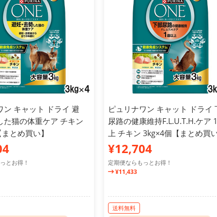
ン キャット ドライ 避
ピュリナワン キャット ドライ 
した猫の体重ケア チキン
尿路の健康維持F.L.U.T.H.ケア 
個【まとめ買い】
上 チキン 3kg×4個【まとめ買
04
¥12,704
っとお得！
定期便ならもっとお得！
¥11,433
送料無料