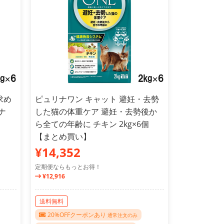
求め
ピュリナワン キャット 避妊・去勢
ナ
した猫の体重ケア 避妊・去勢後か
ら全ての年齢に チキン 2kg×6個
【まとめ買い】
¥14,352
定期便ならもっとお得！
¥12,916
送料無料
20%OFFクーポンあり
通常注文のみ