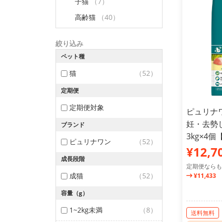
子猫
（7）
高齢猫
（40）
絞り込み
ペット種
猫
（52）
定期便
定期便対象
ピュリナワ
妊・去勢
ブランド
3kg×4
ピュリナワン
（52）
¥12,7
成長段階
定期便ならも
成猫
（52）
¥11,433
容量（g）
1~2kg未満
（8）
送料無料