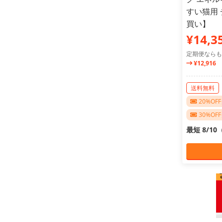
すい猫用 
買い】
¥14,3
定期便ならも
¥12,916
送料無料
20%O
30%O
最短 8/1