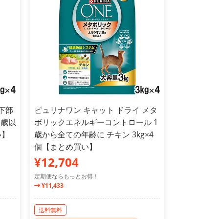
下部
ピュリナワン キャット ドライ メタ
1歳以
ボリックエネルギーコントロール 1
い】
歳から全ての年齢に チキン 3kg×4
個【まとめ買い】
¥12,704
定期便ならもっとお得！
¥11,433
送料無料