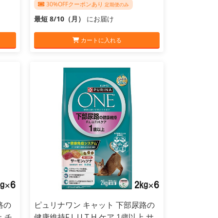
30%OFFクーポンあり
定期便のみ
最短 8/10（月）
にお届け
カートに入れる
路の
ピュリナワン キャット 下部尿路の
上 チ
健康維持F.L.U.T.H.ケア 1歳以上 サ