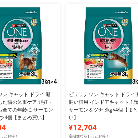
ン キャット ドライ 避
ピュリナワン キャット ドライ 
した猫の体重ケア 避妊・
飼い猫用 インドアキャット 1
ら全ての年齢に サーモン
サーモン＆ツナ 3kg×4個【ま
kg×4個【まとめ買い】
い】
04
¥12,704
っとお得！
定期便ならもっとお得！