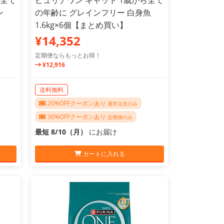
ら全て
ピュリナワン キャット 1歳から全て
ン
の年齢に グレインフリー 白身魚
1.6kg×6個【まとめ買い】
¥14,352
定期便ならもっとお得！
¥12,916
送料無料
20%OFFクーポンあり
通常注文のみ
30%OFFクーポンあり
定期便のみ
最短 8/10（月）
にお届け
カートに入れる