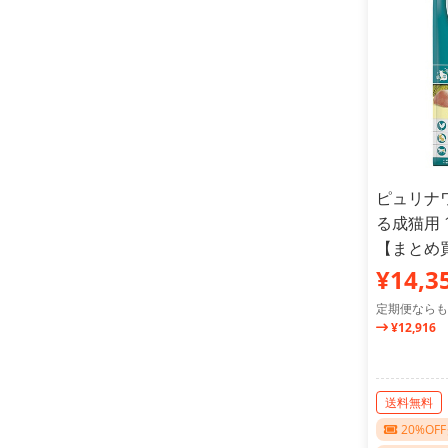
ピュリナ
る成猫用 
【まとめ
¥14,3
定期便ならも
¥12,916
送料無料
20%O