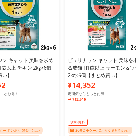
ワン キャット 美味を求め
ピュリナワン キャット 美味を
1歳以上 チキン 2kg×6個
る成猫用1歳以上 サーモン＆ツ
買い】
2kg×6個【まとめ買い】
52
¥14,352
っとお得！
定期便ならもっとお得！
¥12,916
送料無料
FFクーポンあり
20%OFFクーポンあり
通常注文のみ
通常注文のみ