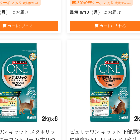
FFクーポンあり
30%OFFクーポンあり
定期便のみ
定期便のみ
0（月）
にお届け
最短 8/10（月）
にお届け
カートに入れる
カートに入れる
ワン キャット メタボリッ
ピュリナワン キャット 下部尿
ルギーコントロール 太りや
健康維持 F.L.U.T.H.ケア 1歳以