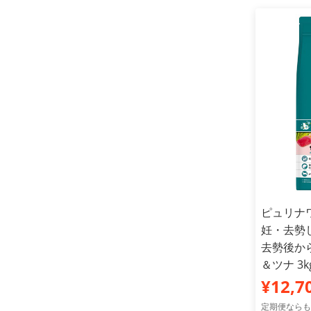
ピュリナワ
妊・去勢
去勢後か
＆ツナ 3
¥12,7
定期便ならも