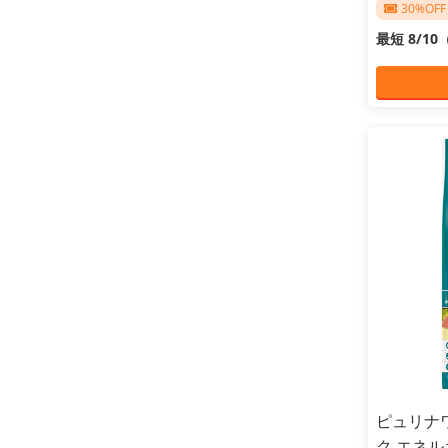
30%O
最短 8/1
ピュリナ
ク エネ