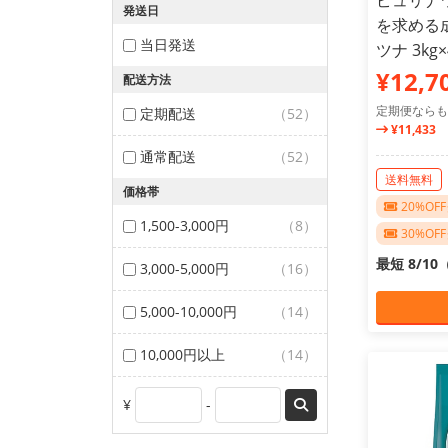
ピュリナワ
発送日
を求める成
当日発送
ツナ 3k
¥12,7
配送方法
定期便ならも
定期配送
（52）
¥11,433
通常配送
（52）
送料無料
価格帯
20%O
1,500-3,000円
（8）
30%O
最短 8/1
3,000-5,000円
（16）
5,000-10,000円
（14）
10,000円以上
（14）
¥
-