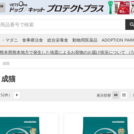
ミ・マダニ
食事療法食
総合栄養食
動物用医薬品
ADOPTION PARK
熊本県熊本地方で発生した地震によるお荷物のお届け状況について （7/
成猫
 成猫
全 52件）
表示切替