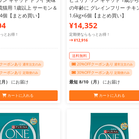
ン キャット ドライ 美味
ピュリナワン キャット 1歳か
猫用 1歳以上 サーモン＆
の年齢に グレインフリー チキ
g×4個【まとめ買い】
1.6kg×6個【まとめ買い】
04
¥14,352
っとお得！
定期便ならもっとお得！
¥12,916
送料無料
FFクーポンあり
20%OFFクーポンあり
通常注文のみ
通常注文のみ
FFクーポンあり
30%OFFクーポンあり
定期便のみ
定期便のみ
0（月）
にお届け
最短 8/10（月）
にお届け
カートに入れる
カートに入れる