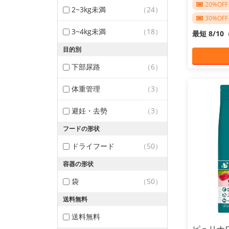
20%O
2~3kg未満
（24）
30%O
3~4kg未満
（18）
最短 8/1
目的別
下部尿路
（6）
体重管理
（3）
避妊・去勢
（3）
フードの形状
ドライフード
（50）
容器の形状
袋
（50）
送料無料
送料無料