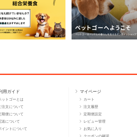
利用ガイド
マイページ
ペットゴーとは
カート
ご注文について
注文履歴
定期便について
定期便設定
配送について
レビュー管理
ポイントについて
お気に入り
クーポンの確認