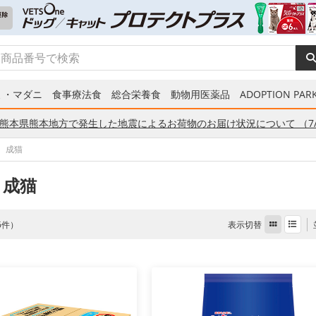
ミ・マダニ
食事療法食
総合栄養食
動物用医薬品
ADOPTION PARK
熊本県熊本地方で発生した地震によるお荷物のお届け状況について （7/
成猫
 成猫
表示切替
 6件）