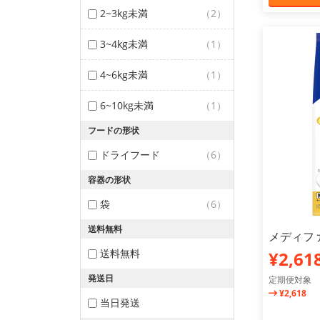
2~3kg未満
（2）
3~4kg未満
（1）
4~6kg未満
（1）
6~10kg未満
（1）
フードの形状
ドライフード
（6）
容器の形状
袋
（6）
送料無料
メディファ
送料無料
¥2,61
発送日
定期便対象
¥2,618
当日発送