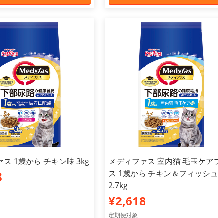
ス 1歳から チキン味 3kg
メディファス 室内猫 毛玉ケア
ス 1歳から チキン＆フィッシ
8
2.7kg
¥2,618
定期便対象