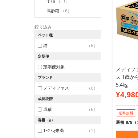
子猫
（11）
高齢猫
（6）
絞り込み
ペット種
猫
（6）
定期便
定期便対象
メディフ
ス 1歳か
ブランド
5.4kg
メディファス
（6）
¥4,98
成長段階
成猫
（6）
送料無料
容量（g）
最短 8/8
1~2kg未満
（1）