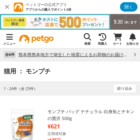
ペットゴーの公式アプリ
開く
アプリからの購入でポイント2倍
メニュー
検索
再購入
カート
お知らせ
熊本県熊本地方で発生した地震によるお荷物のお届け状況について （7/28）
全6件
猫用
： モンプチ
絞り込み
1 - 24件（全 25件）
モンプチ バッグ ナチュラル 白身魚とチキン
の贅沢 500g
¥621
定期便対象
¥621