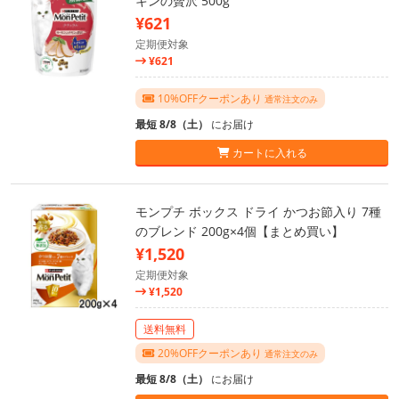
キンの贅沢 500g
¥621
定期便対象
¥621
10%OFFクーポンあり
通常注文のみ
最短 8/8（土）
にお届け
カートに入れる
モンプチ ボックス ドライ かつお節入り 7種
のブレンド 200g×4個【まとめ買い】
¥1,520
定期便対象
¥1,520
送料無料
20%OFFクーポンあり
通常注文のみ
最短 8/8（土）
にお届け