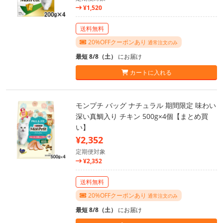
¥1,520
送料無料
20%OFFクーポンあり
通常注文のみ
最短 8/8（土）
にお届け
カートに入れる
モンプチ バッグ ナチュラル 期間限定 味わい
深い真鯛入り チキン 500g×4個【まとめ買
い】
¥2,352
定期便対象
¥2,352
送料無料
20%OFFクーポンあり
通常注文のみ
最短 8/8（土）
にお届け