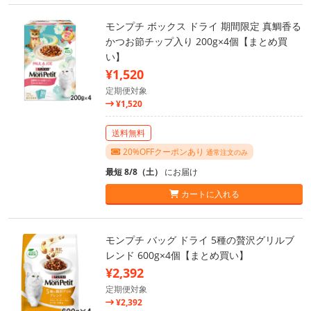
モンプチ ボックス ドライ 期間限定 真鯛香る
かつお節チップ入り 200g×4個【まとめ買
い】
¥1,520
定期便対象
¥1,520
送料無料
20%OFFクーポンあり
通常注文のみ
最短 8/8（土）
にお届け
カートに入れる
モンプチ バッグ ドライ 5種の贅沢グリルブ
レンド 600g×4個【まとめ買い】
¥2,392
定期便対象
¥2,392