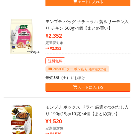
カートに入れる
モンプチ バッグ ナチュラル 贅沢サーモン入
り チキン 500g×4個【まとめ買い】
¥2,352
定期便対象
¥2,352
送料無料
20%OFFクーポンあり
通常注文のみ
最短 8/8（土）
にお届け
カートに入れる
モンプチ ボックス ドライ 厳選かつおだし入
り 190g(19g×10袋)×4個【まとめ買い】
¥1,520
定期便対象
¥1,520