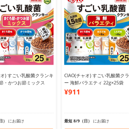
チャオ) すごい乳酸菌クランキ
CIAO(チャオ) すごい乳酸菌ク
ろ節・かつお節ミックス
ー 海鮮バラエティ 22g×25袋
¥911
（日）
にお届け
最短 8/9（日）
にお届け