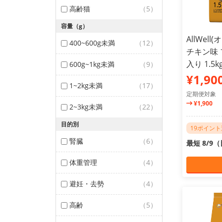
高齢猫
（5）
容量（g）
AllWel
400~600g未満
（12）
チキン味
入り 1.5k
600g~1kg未満
（9）
¥1,90
1~2kg未満
（17）
定期便対象
¥1,900
2~3kg未満
（22）
目的別
19ポイン
腎臓
（6）
最短 8/9
体重管理
（4）
避妊・去勢
（4）
高齢
（5）