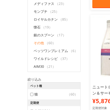
メディファス
（23）
モンプチ
（25）
ロイヤルカナン
（85）
懐石
（19）
銀のスプーン
（17）
その他
（60）
ベッツワンプレミアム
（6）
ワイルドレシピ
（37）
AIM30
（21）
絞り込み
ペット種
ニュートロ
ン＆サーモ
猫
（60）
¥5,87
定期便
定期便対象