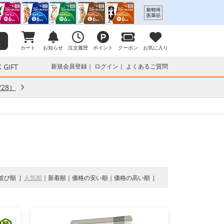
カート
お知らせ
注文履歴
ポイント
クーポン
お気に入り
 GIFT
新規会員登録
ログイン
よくあるご質問
28）
並び順
人気順
新着順
価格の安い順
価格の高い順