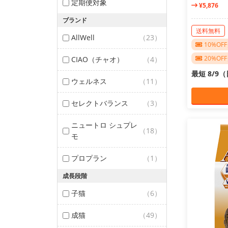
定期便対象
¥5,876
ブランド
送料無料
AllWell
（23）
10%O
20%O
CIAO（チャオ）
（4）
最短 8/9
ウェルネス
（11）
セレクトバランス
（3）
ニュートロ シュプレ
（18）
モ
プロプラン
（1）
成長段階
子猫
（6）
成猫
（49）