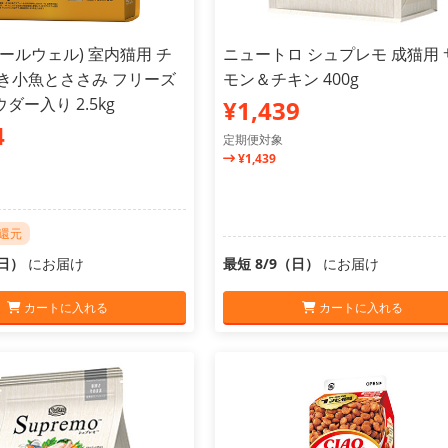
l(オールウェル) 室内猫用 チ
ニュートロ シュプレモ 成猫用 
挽き小魚とささみ フリーズ
モン＆チキン 400g
ダー入り 2.5kg
¥1,439
4
定期便対象
¥1,439
ト還元
（日）
にお届け
最短 8/9（日）
にお届け
カートに入れる
カートに入れる