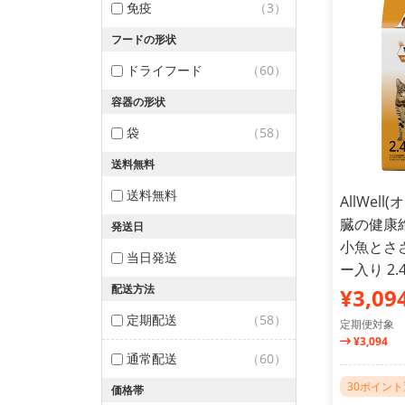
免疫
（3）
フードの形状
ドライフード
（60）
容器の形状
袋
（58）
送料無料
送料無料
AllWel
臓の健康
発送日
小魚とさ
当日発送
ー入り 2.4
配送方法
¥3,09
定期配送
（58）
定期便対象
¥3,094
通常配送
（60）
30ポイン
価格帯