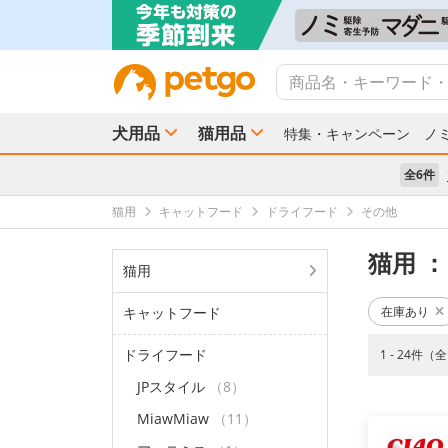
犬用品
猫用品
特集・キャンペーン
ノ
全6件
猫用
キャットフード
ドライフード
その他
猫用
：
猫用
キャットフード
在庫あり
ドライフード
1 - 24件（
JPスタイル
（8）
MiawMiaw
（11）