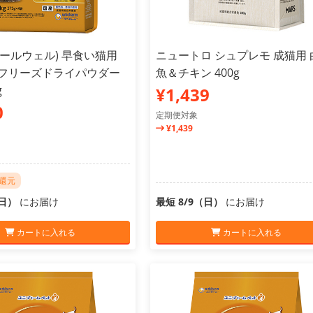
l(オールウェル) 早食い猫用
ニュートロ シュプレモ 成猫用 
 フリーズドライパウダー
魚＆チキン 400g
g
¥1,439
0
定期便対象
¥1,439
ト還元
（日）
にお届け
最短 8/9（日）
にお届け
カートに入れる
カートに入れる