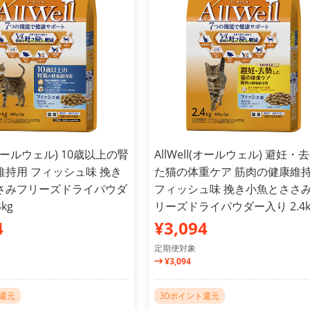
l(オールウェル) 10歳以上の腎
AllWell(オールウェル) 避妊・
維持用 フィッシュ味 挽き
た猫の体重ケア 筋肉の健康維
さみフリーズドライパウダ
フィッシュ味 挽き小魚とささ
kg
リーズドライパウダー入り 2.4k
4
¥3,094
定期便対象
¥3,094
ト還元
30ポイント還元