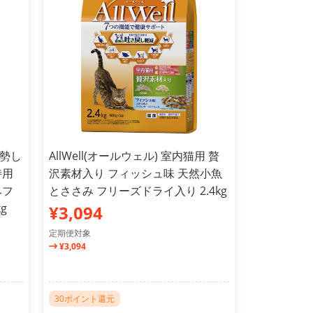
去勢し
AllWell(オールウェル) 室内猫用 贅
持用
沢素材入り フィッシュ味 天然小魚
みフ
とささみ フリーズドライ入り 2.4kg
g
¥3,094
定期便対象
¥3,094
30ポイント還元