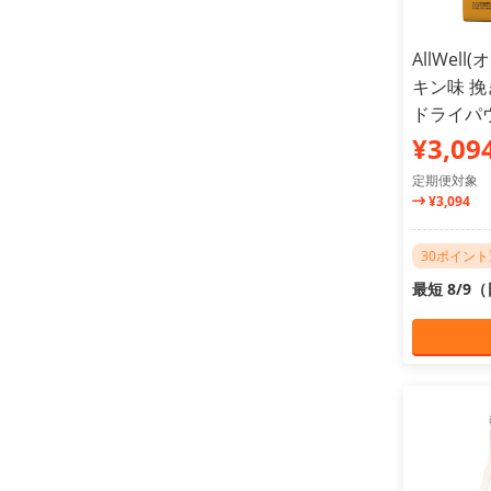
AllWel
キン味 
ドライパウ
¥3,09
定期便対象
¥3,094
30ポイン
最短 8/9