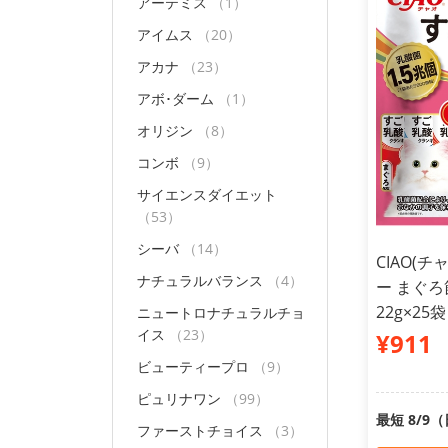
アーテミス
（1）
アイムス
（20）
アカナ
（23）
アボ･ダーム
（1）
オリジン
（8）
コンボ
（9）
サイエンスダイエット
（53）
シーバ
（14）
CIAO(
ナチュラルバランス
（4）
ー まぐ
22g×25袋
ニュートロナチュラルチョ
イス
（23）
¥911
ビューティープロ
（9）
ピュリナワン
（99）
最短 8/9
ファーストチョイス
（3）