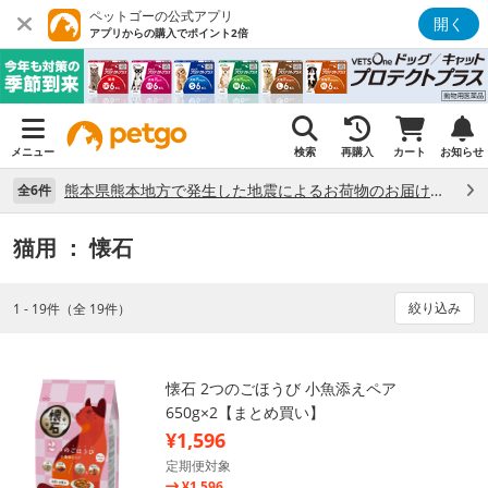
ペットゴーの公式アプリ
開く
アプリからの購入でポイント2倍
メニュー
検索
再購入
カート
お知らせ
熊本県熊本地方で発生した地震によるお荷物のお届け状況について （7/28）
全6件
猫用
： 懐石
絞り込み
1 - 19件（全 19件）
懐石 2つのごほうび 小魚添えペア
650g×2【まとめ買い】
¥1,596
定期便対象
¥1,596