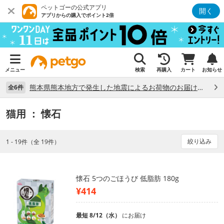
ペットゴーの公式アプリ
開く
アプリからの購入でポイント2倍
メニュー
検索
再購入
カート
お知らせ
熊本県熊本地方で発生した地震によるお荷物のお届け状況について （7/28）
全6件
猫用
： 懐石
絞り込み
1 - 19件（全 19件）
懐石 5つのごほうび 低脂肪 180g
¥414
最短 8/12（水）
にお届け